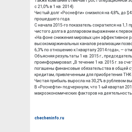
Также компания отмечает рост операционной э
с 21,0% в 1 кв. 2014).
Чистый долг «Роснефти» снизился на 4,8%, до $
прошедшего года.
С начала 2015-го показатель сократился на 1,1 
чистого долга в долларовом выражении к первом
«На фоне снижения мировых цен эффективное р
высокомаржинальных каналов реализации позв
6,3% по отношению к I кварталу 2014 года», — от
Объясняя результаты 1 кв. 2015 г., председател
проинформировал: „В течение 1 кв. 2015 г. за с
погашены финансовые обязательства в общей с
кредитам, привлеченным для приобретения ТНК-
Чистая прибыль выросла на 30,2% в рублевом вы
В «Роснефти» подчеркнули, что 1-ый квартал 20
макроэкономических факторов на деятельность 
checheninfo.ru