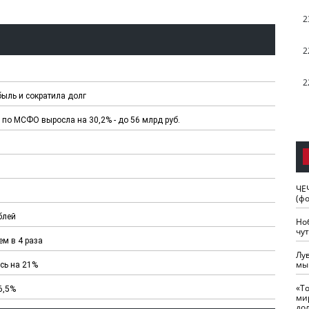
2
2
2
быль и сократила долг
 по МСФО выросла на 30,2% - до 56 млрд руб.
ЧЕ
(ф
блей
Но
чу
м в 4 раза
Лу
мы
сь на 21%
«Т
6,5%
ми
до