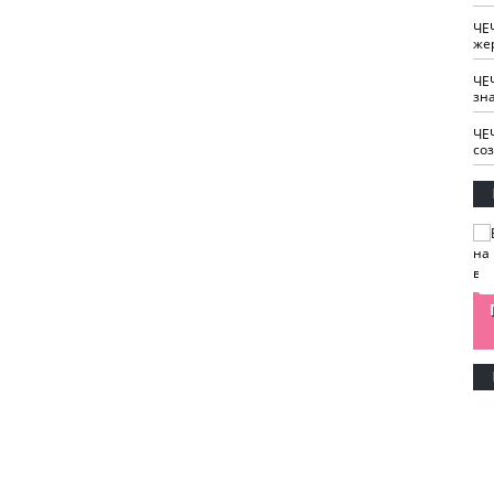
ЧЕ
же
ЧЕ
зн
ЧЕ
со
изайн
Одобряете ли вы
Нужна ли "хартия
Ахмат"
антитабачный
ответственного
законопроект?
блогера"?