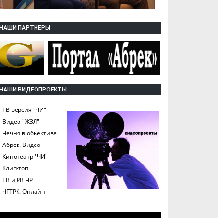
НАШИ ПАРТНЕРЫ
НАШИ ВИДЕОПРОЕКТЫ
ТВ версия "ЧИ"
Видео-"ЖЗЛ"
Чечня в обьективе
Абрек. Видео
Кинотеатр "ЧИ"
Клип-топ
ТВ и РВ ЧР
ЧГТРК. Онлайн