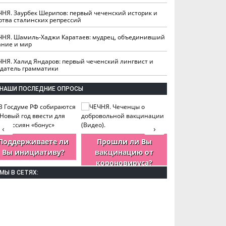
ЧНЯ. Заурбек Шерипов: первый чеченский историк и
ртва сталинских репрессий
ЧНЯ. Шамиль-Хаджи Каратаев: мудрец, объединивший
ание и мир
ЧНЯ. Халид Яндаров: первый чеченский лингвист и
здатель грамматики
НАШИ ПОСЛЕДНИЕ ОПРОСЫ
‹
›
Поддерживаете ли
Прошли ли Вы
Как Вы оцен
Вы инициативу?
вакцинацию от
деятельность
короновируса?
ЧР?
МЫ В СЕТЯХ: