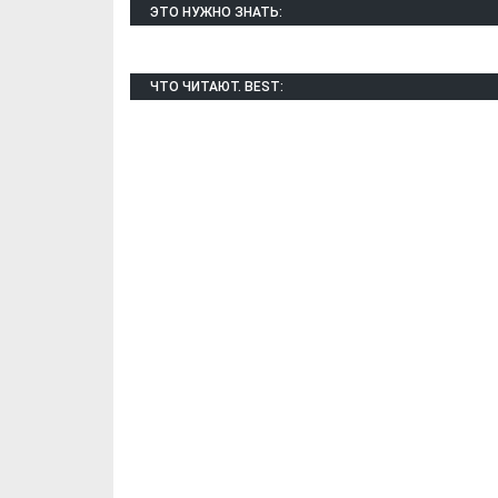
ЭТО НУЖНО ЗНАТЬ:
ЧТО ЧИТАЮТ. BEST:
Х. Гапураев. Капкан
ЧЕЧНЯ. А. Ту
для Зелимхана (Отр.
"Зелимх
из романа «1овда»)
(Отрыво