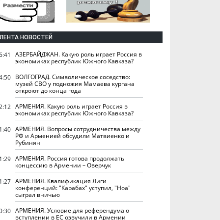
ЛЕНТА НОВОСТЕЙ
АЗЕРБАЙДЖАН. Какую роль играет Россия в
6:41
экономиках республик Южного Кавказа?
ВОЛГОГРАД. Символическое соседство:
4:50
музей СВО у подножия Мамаева кургана
откроют до конца года
АРМЕНИЯ. Какую роль играет Россия в
2:12
экономиках республик Южного Кавказа?
АРМЕНИЯ. Вопросы сотрудничества между
1:40
РФ и Арменией обсудили Матвиенко и
Рубинян
АРМЕНИЯ. Россия готова продолжать
1:29
концессию в Армении – Оверчук
АРМЕНИЯ. Квалификация Лиги
1:27
конференций: "Карабах" уступил, "Ноа"
сыграл вничью
АРМЕНИЯ. Условие для референдума о
0:30
вступлении в ЕС озвучили в Армении