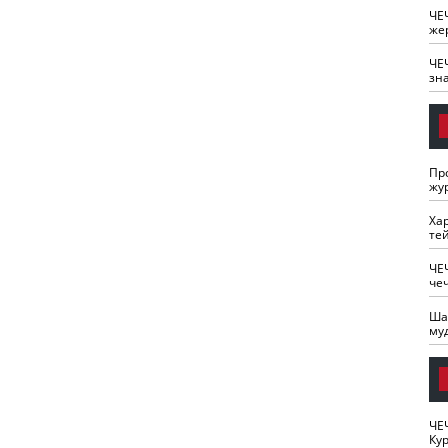
ЧЕ
же
ЧЕ
зн
Пр
жу
Ха
те
ЧЕ
че
Ша
му
ЧЕ
Кур