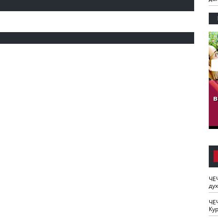
гузов.
ЧЕЧНЯ. Обарг Варин
ЧЕЧНЯ. Хьаьжин
ан"
илли
мурд - обарг Вара
в
к)
ЧЕ
ду
ЧЕ
Кур