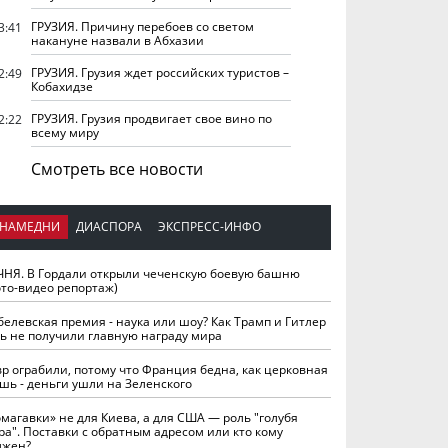
ГРУЗИЯ. Причину перебоев со светом
3:41
накануне назвали в Абхазии
ГРУЗИЯ. Грузия ждет российских туристов –
2:49
Кобахидзе
ГРУЗИЯ. Грузия продвигает свое вино по
2:22
всему миру
Смотреть все новости
НАМЕДНИ
ДИАСПОРА
ЭКСПРЕСС-ИНФО
ЧНЯ. В Гордали открыли чеченскую боевую башню
ото-видео репортаж)
белевская премия - наука или шоу? Как Трамп и Гитлер
ть не получили главную награду мира
вр ограбили, потому что Франция бедна, как церковная
шь - деньги ушли на Зеленского
омагавки» не для Киева, а для США — роль "голубя
ра". Поставки с обратным адресом или кто кому
лжен?