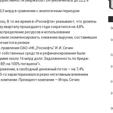
ффективности (маржа EBITDA увеличилась до 22,2%
43,3 млрд в сравнении с аналогичным периодом
проц. В то же время в «Роснефти» указывают, что уровень
у кварталу прошедшего года сократился на 4,8%.
0
аспределение ресурсов и использование
олили скомпенсировать снижение выручки, составившее
0
мечается в релизе.
ь правления ОАО «НК „Роснефть“ И. И. Сечин
чет собственных средств и рефинансирования были
0
умме около 16 млрд долл. Задолженность по бридж-
BP, на 100% погашена“».
0
ражении, а свободный денежный поток — на 7,4%.
15-го характеризовался резко негативным влиянием
компании. Президент компании — Игорь Сечин.
0
0
0