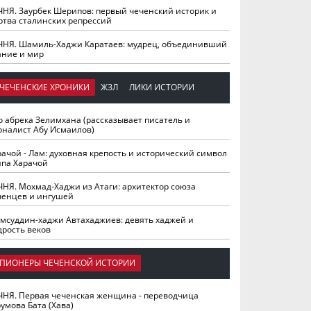
ЧНЯ. Заурбек Шерипов: первый чеченский историк и
ртва сталинских репрессий
ЧНЯ. Шамиль-Хаджи Каратаев: мудрец, объединивший
ание и мир
ЧЕЧЕНСКИЕ ХРОНИКИ
ЖЗЛ
ЛИКИ ИСТОРИИ
о абрека Зелимхана (рассказывает писатель и
рналист Абу Исмаилов)
рачой - Лам: духовная крепость и исторический символ
йпа Харачой
ЧНЯ. Мохмад-Хаджи из Атаги: архитектор союза
ченцев и ингушей
мсуддин-хаджи Автахаджиев: девять хаджей и
дрость веков
ПИОНЕРЫ ЧЕЧЕНСКОЙ ИСТОРИИ
ЧНЯ. Первая чеченская женщина - переводчица
умова Бата (Хава)