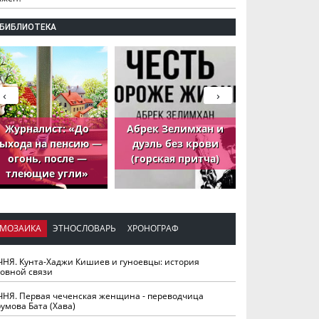
БИБЛИОТЕКА
‹
›
Журналист: «До
Абрек Зелимхан и
Абрек Зели
ыхода на пенсию —
дуэль без крови
петух, ко
огонь, после —
(горская притча)
принёс де
тлеющие угли»
МОЗАИКА
ЭТНОСЛОВАРЬ
ХРОНОГРАФ
ЧНЯ. Кунта-Хаджи Кишиев и гуноевцы: история
ховной связи
ЧНЯ. Первая чеченская женщина - переводчица
умова Бата (Хава)