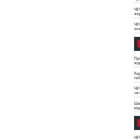
ЧЕ
же
ЧЕ
зн
Пр
жу
Ха
те
ЧЕ
че
Ша
му
ЧЕ