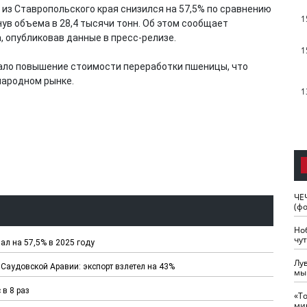
и из Ставропольского края снизился на 57,5% по сравнению
1
ув объема в 28,4 тысячи тонн. Об этом сообщает
 опубликовав данные в пресс-релизе.
1
тало повышение стоимости переработки пшеницы, что
народном рынке.
1
ЧЕ
(ф
Но
чу
ал на 57,5% в 2025 году
Лу
Саудовской Аравии: экспорт взлетел на 43%
мы
в 8 раз
«Т
ми