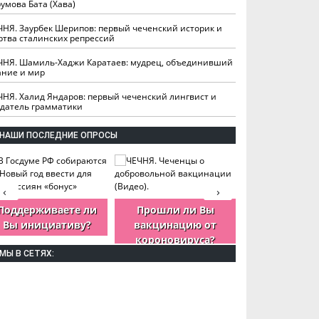
умова Бата (Хава)
ЧНЯ. Заурбек Шерипов: первый чеченский историк и
ртва сталинских репрессий
ЧНЯ. Шамиль-Хаджи Каратаев: мудрец, объединивший
ание и мир
ЧНЯ. Халид Яндаров: первый чеченский лингвист и
здатель грамматики
НАШИ ПОСЛЕДНИЕ ОПРОСЫ
‹
›
Поддерживаете ли
Прошли ли Вы
Как Вы оцен
Вы инициативу?
вакцинацию от
деятельность
короновируса?
ЧР?
МЫ В СЕТЯХ: