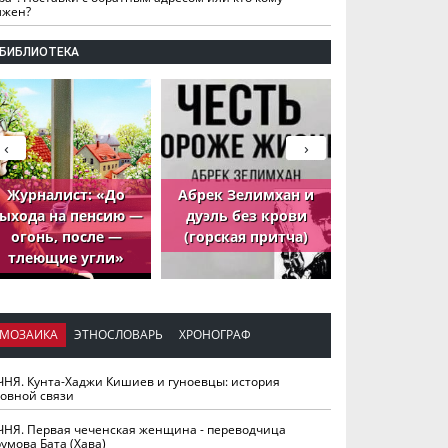
лжен?
БИБЛИОТЕКА
‹
›
Журналист: «До
Абрек Зелимхан и
Абрек Зели
ыхода на пенсию —
дуэль без крови
петух, ко
огонь, после —
(горская притча)
принёс де
тлеющие угли»
МОЗАИКА
ЭТНОСЛОВАРЬ
ХРОНОГРАФ
ЧНЯ. Кунта-Хаджи Кишиев и гуноевцы: история
ховной связи
ЧНЯ. Первая чеченская женщина - переводчица
умова Бата (Хава)