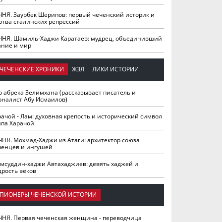
ЧНЯ. Заурбек Шерипов: первый чеченский историк и
ртва сталинских репрессий
ЧНЯ. Шамиль-Хаджи Каратаев: мудрец, объединивший
ание и мир
ЧЕЧЕНСКИЕ ХРОНИКИ
ЖЗЛ
ЛИКИ ИСТОРИИ
о абрека Зелимхана (рассказывает писатель и
рналист Абу Исмаилов)
рачой - Лам: духовная крепость и исторический символ
йпа Харачой
ЧНЯ. Мохмад-Хаджи из Атаги: архитектор союза
ченцев и ингушей
мсуддин-хаджи Автахаджиев: девять хаджей и
дрость веков
ПИОНЕРЫ ЧЕЧЕНСКОЙ ИСТОРИИ
ЧНЯ. Первая чеченская женщина - переводчица