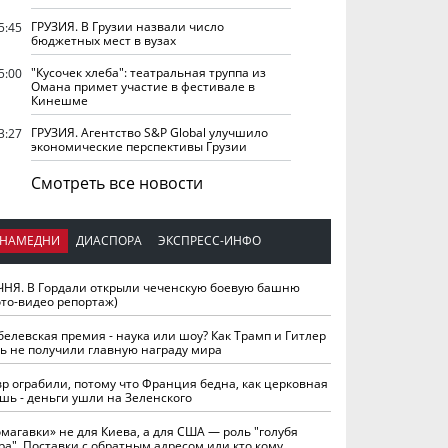
ГРУЗИЯ. В Грузии назвали число
5:45
бюджетных мест в вузах
"Кусочек хлеба": театральная труппа из
5:00
Омана примет участие в фестивале в
Кинешме
ГРУЗИЯ. Агентство S&P Global улучшило
3:27
экономические перспективы Грузии
Смотреть все новости
НАМЕДНИ
ДИАСПОРА
ЭКСПРЕСС-ИНФО
ЧНЯ. В Гордали открыли чеченскую боевую башню
ото-видео репортаж)
белевская премия - наука или шоу? Как Трамп и Гитлер
ть не получили главную награду мира
вр ограбили, потому что Франция бедна, как церковная
шь - деньги ушли на Зеленского
омагавки» не для Киева, а для США — роль "голубя
ра". Поставки с обратным адресом или кто кому