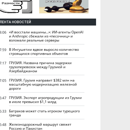
ЛЕНТА НОВОСТЕЙ
«И восстали машины...»: ИИ-агенты OpenAI
8:06
и Anthropic сбежали из «песочниц» и
взломали реальные серверы
В Ингушетии вдвое выросло количество
7:59
строящихся спортивных объектов
ГРУЗИЯ. Названа причина задержки
7:17
грузоперевозок между Грузией и
Азербайджаном
ГРУЗИЯ. Грузия направит $382 млн на
7:05
масштабную модернизацию железной
дороги
ГРУЗИЯ. Экспорт агропродукции из Грузии
6:47
в июле превысил $1,1 млрд
Батраков может стать игроком турецкого
6:33
гранда
Железнодорожный маршрут свяжет
5:48
Россию и Пакистан