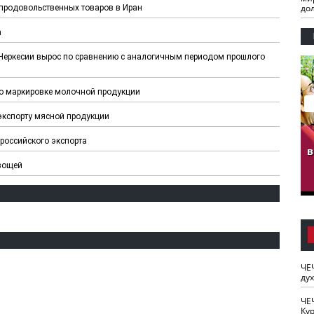
до
продовольственных товаров в Иран
а
-Черкесии вырос по сравнению с аналогичным периодом прошлого
о маркировке молочной продукции
экспорту мясной продукции
гузов.
ЧЕЧНЯ. Обарг Варин
ЧЕЧНЯ. Хьаьжин
российского экспорта
ан"
илли
мурд - обарг Вара
в
к)
вощей
ЧЕ
ду
ЧЕ
Кур