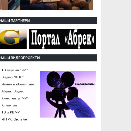
НАШИ ПАРТНЕРЫ
НАШИ ВИДЕОПРОЕКТЫ
ТВ версия "ЧИ"
Видео-"ЖЗЛ"
Чечня в обьективе
Абрек. Видео
Кинотеатр "ЧИ"
Клип-топ
ТВ и РВ ЧР
ЧГТРК. Онлайн