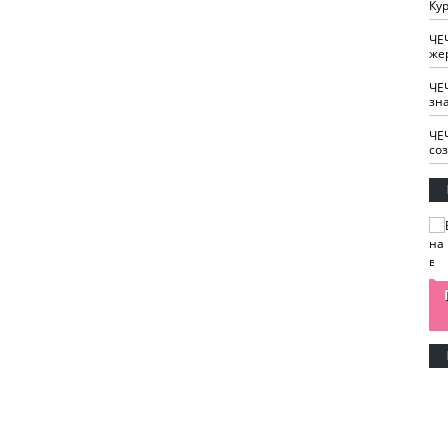
Кур
ЧЕ
же
ЧЕ
зн
ЧЕ
со
изайн
Одобряете ли вы
Нужна ли "хартия
Ахмат"
антитабачный
ответственного
законопроект?
блогера"?