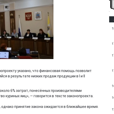
1
1
1
1
онопроекту указано, что финансовая помощь позволит
я в результате низких продаж продукции в I и II
1
около 6% затрат, понесённых производителями
о куриных яиц», — говорится в тексте законопроекта.
1
, однако принятие закона ожидается в ближайшее время.
1