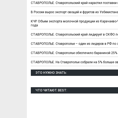
СТАВРОПОЛЬЕ. Ставропольский край нарастил поставки 
В России вырос экспорт овощей и фруктов из Узбекистан
КЧР. Объем экспорта молочной продукции из Карачаево
года
СТАВРОПОЛЬЕ. Ставропольский край лидирует в СКФО п
СТАВРОПОЛЬЕ. Ставрополье – один из лидеров в РФ по 
Х. Гапураев. Капкан
ЧЕЧНЯ. А. Ту
СТАВРОПОЛЬЕ. Ставрополье обеспечило бараниной 25% 
для Зелимхана (Отр.
"Зелимх
из романа «1овда»)
(Отрыво
СТАВРОПОЛЬЕ. На Ставрополье собрали на 5% больше о
ЭТО НУЖНО ЗНАТЬ:
ЧТО ЧИТАЮТ. BEST: