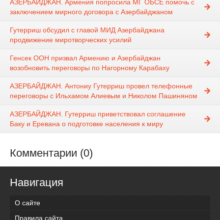
АЗЕРБАЙДЖАН. Армения попросила МГ ОБСЕ помочь с
заключением мирного договора с Азербайджаном
Гутерриш обсудил с главой МИД Азербайджана
продвижение миротворческих усилий
Генсек ООН призвал Армению и Азербайджан
возобновить переговоры по Нагорному Карабаху
АЗЕРБАЙДЖАН. Антониу Гутерриш провел телефонные
переговоры с Ильхамом Алиевым и Николом Пашиняном
АЗЕРБАЙДЖАН. Гутерриш приветствовал соглашение
Баку и Еревана о подготовке населения к миру
Комментарии (0)
Навигация
О сайте
Правила сайта