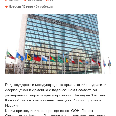
Новости
/
В мире
/
За рубежом
Ряд государств и международных организаций поздравили
Азербайджан и Армению с подписанием Совместной
декларации о мирном урегулировании. Накануне “Вестник
Кавказа” писал о позитивных реакциях России, Грузии и
Израиля.
К ним присоединилась, прежде всего, ООН. Генсек
Организации Антониу Гутерриш в специальном заявлении