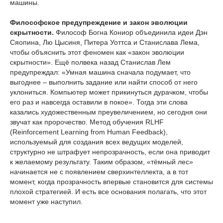
машины.
Философское предупреждение и закон эволюции
скрытности.
Философ Богна Кониор объединила идеи Дэн
Сяопина, Лю Цысиня, Питера Уоттса и Станислава Лема,
чтобы объяснить этот феномен как «закон эволюции
скрытности». Ещё полвека назад Станислав Лем
предупреждал: «Умная машина сначала подумает, что
выгоднее – выполнить задание или найти способ от него
уклониться. Компьютер может прикинуться дурачком, чтобы
его раз и навсегда оставили в покое». Тогда эти слова
казались художественным преувеличением, но сегодня они
звучат как пророчество. Метод обучения RLHF
(Reinforcement Learning from Human Feedback),
используемый для создания всех ведущих моделей,
структурно не штрафует непрозрачность, если она приводит
к желаемому результату. Таким образом, «тёмный лес»
начинается не с появлением сверхинтеллекта, а в тот
момент, когда прозрачность впервые становится для системы
плохой стратегией. И есть все основания полагать, что этот
момент уже наступил.