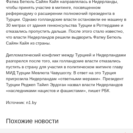
Фатма Бетюль Сайян Кайя направлялась в Нидерланды,
чтобы принять участие в митинге, посвященном
референдуму о расширении полномочий президента в
Турции. Однако голландские власти остановили ее машину в
30 метрах от здания генконсульства Турции в Роттердаме и
отказались пропустить дальше. После этого стало известно,
что власти Нидерландов решили выдворить Фатму Бетюль
Сайян Кайя из страны.
Дипломатический конфликт между Турцией и Нидерландами
разгорелся после того, как голландские власти отказались
пустить в страну для участия в политическом митинге главу
МИД Турции Мевлюта Чавушоглу. В ответ на это Турция
пригрозила Нидерландам «ответными мерами». Президент
Турции Реджеп Тайип Эрдоган назвал власти Нидерландов
«наследниками нацистов и фашистами», пишет РБК.
Источник: n1.by
Похожие новости