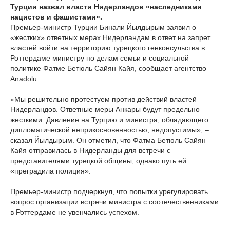
Турции назвал власти Нидерландов «наследниками
нацистов и фашистами».
Премьер-министр Турции Бинали Йылдырым заявил о
«жестких» ответных мерах Нидерландам в ответ на запрет
властей войти на территорию турецкого генконсульства в
Роттердаме министру по делам семьи и социальной
политике Фатме Бетюль Сайян Кайя, сообщает агентство
Anadolu.
«Мы решительно протестуем против действий властей
Нидерландов. Ответные меры Анкары будут предельно
жесткими. Давление на Турцию и министра, обладающего
дипломатической неприкосновенностью, недопустимы», –
сказал Йылдырым. Он отметил, что Фатма Бетюль Сайян
Кайя отправилась в Нидерланды для встречи с
представителями турецкой общины, однако путь ей
«преградила полиция».
Премьер-министр подчеркнул, что попытки урегулировать
вопрос организации встречи министра с соотечественниками
в Роттердаме не увенчались успехом.