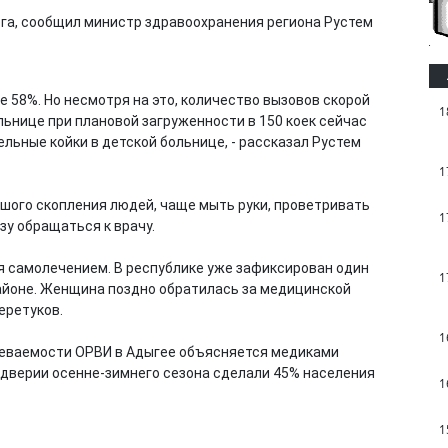
га, сообщил министр здравоохранения региона Рустем
ще 58%. Но несмотря на это, количество вызовов скорой
1
ьнице при плановой загруженности в 150 коек сейчас
льные койки в детской больнице, - рассказал Рустем
1
шого скопления людей, чаще мыть руки, проветривать
1
зу обращаться к врачу.
ся самолечением. В республике уже зафиксирован один
1
айоне. Женщина поздно обратилась за медицинской
еретуков.
1
леваемости ОРВИ в Адыгее объясняется медиками
дверии осенне-зимнего сезона сделали 45% населения
1
1