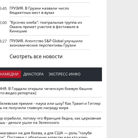
ГРУЗИЯ. В Грузии назвали число
5:45
бюджетных мест в вузах
"Кусочек хлеба": театральная труппа из
5:00
Омана примет участие в фестивале в
Кинешме
ГРУЗИЯ. Агентство S&P Global улучшило
3:27
экономические перспективы Грузии
Смотреть все новости
НАМЕДНИ
ДИАСПОРА
ЭКСПРЕСС-ИНФО
ЧНЯ. В Гордали открыли чеченскую боевую башню
ото-видео репортаж)
белевская премия - наука или шоу? Как Трамп и Гитлер
ть не получили главную награду мира
вр ограбили, потому что Франция бедна, как церковная
шь - деньги ушли на Зеленского
омагавки» не для Киева, а для США — роль "голубя
ра". Поставки с обратным адресом или кто кому