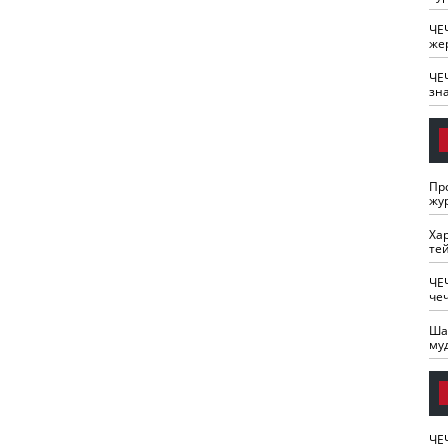
ЧЕ
же
ЧЕ
зн
Пр
жу
Ха
те
ЧЕ
че
Ша
му
ЧЕ