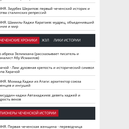
ЧНЯ. Заурбек Шерипов: первый чеченский историк и
ртва сталинских репрессий
ЧНЯ. Шамиль-Хаджи Каратаев: мудрец, объединивший
ание и мир
ЧЕЧЕНСКИЕ ХРОНИКИ
ЖЗЛ
ЛИКИ ИСТОРИИ
о абрека Зелимхана (рассказывает писатель и
рналист Абу Исмаилов)
рачой - Лам: духовная крепость и исторический символ
йпа Харачой
ЧНЯ. Мохмад-Хаджи из Атаги: архитектор союза
ченцев и ингушей
мсуддин-хаджи Автахаджиев: девять хаджей и
дрость веков
ПИОНЕРЫ ЧЕЧЕНСКОЙ ИСТОРИИ
ЧНЯ. Первая чеченская женщина - переводчица