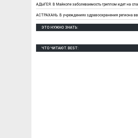
АДЫГЕЯ. В Майкопе заболеваемость гриппом идет на сп
АСТРАХАНЬ. В учреждениях здравоохранения региона в
ЭТО НУЖНО ЗНАТЬ:
ЧТО ЧИТАЮТ. BEST:
Х. Гапураев. Капкан
ЧЕЧНЯ. А. Ту
для Зелимхана (Отр.
"Зелимх
из романа «1овда»)
(Отрыво