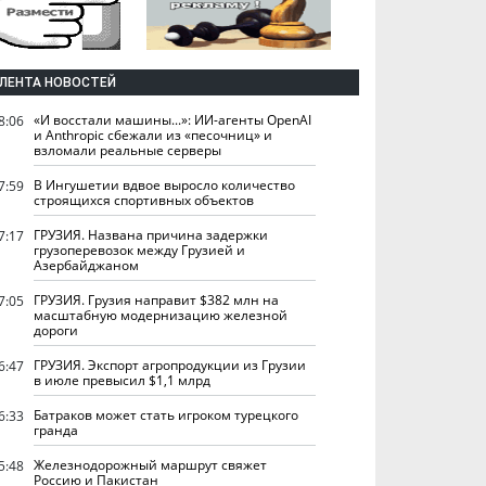
ЛЕНТА НОВОСТЕЙ
«И восстали машины...»: ИИ-агенты OpenAI
8:06
и Anthropic сбежали из «песочниц» и
взломали реальные серверы
В Ингушетии вдвое выросло количество
7:59
строящихся спортивных объектов
ГРУЗИЯ. Названа причина задержки
7:17
грузоперевозок между Грузией и
Азербайджаном
ГРУЗИЯ. Грузия направит $382 млн на
7:05
масштабную модернизацию железной
дороги
ГРУЗИЯ. Экспорт агропродукции из Грузии
6:47
в июле превысил $1,1 млрд
Батраков может стать игроком турецкого
6:33
гранда
Железнодорожный маршрут свяжет
5:48
Россию и Пакистан