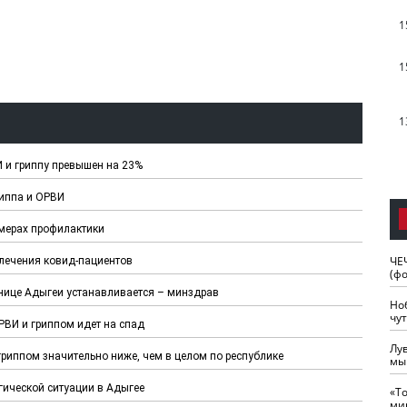
1
1
1
И и гриппу превышен на 23%
риппа и ОРВИ
 мерах профилактики
ЧЕ
лечения ковид-пациентов
(ф
нице Адыгеи устанавливается – минздрав
Но
чу
ВИ и гриппом идет на спад
Лу
риппом значительно ниже, чем в целом по республике
мы
ической ситуации в Адыгее
«Т
ми