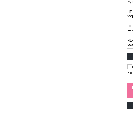
Кур
ЧЕ
же
ЧЕ
зн
ЧЕ
со
изайн
Одобряете ли вы
Нужна ли "хартия
Ахмат"
антитабачный
ответственного
законопроект?
блогера"?