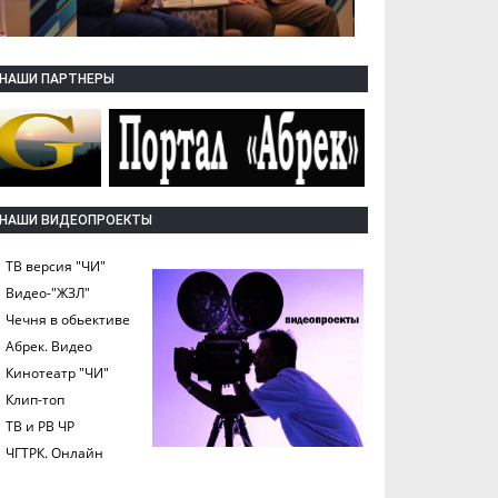
НАШИ ПАРТНЕРЫ
НАШИ ВИДЕОПРОЕКТЫ
ТВ версия "ЧИ"
Видео-"ЖЗЛ"
Чечня в обьективе
Абрек. Видео
Кинотеатр "ЧИ"
Клип-топ
ТВ и РВ ЧР
ЧГТРК. Онлайн