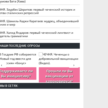
умова Бата (Хава)
ЧНЯ. Заурбек Шерипов: первый чеченский историк и
ртва сталинских репрессий
ЧНЯ. Шамиль-Хаджи Каратаев: мудрец, объединивший
ание и мир
ЧНЯ. Халид Яндаров: первый чеченский лингвист и
здатель грамматики
НАШИ ПОСЛЕДНИЕ ОПРОСЫ
‹
›
Поддерживаете ли
Прошли ли Вы
Как Вы оцен
Вы инициативу?
вакцинацию от
деятельность
короновируса?
ЧР?
МЫ В СЕТЯХ: