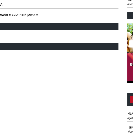
до
ад
ведён масочный режим
гузов.
ЧЕЧНЯ. Обарг Варин
ЧЕЧНЯ. Хьаьжин
ан"
илли
мурд - обарг Вара
в
к)
ЧЕ
ду
ЧЕ
Кур