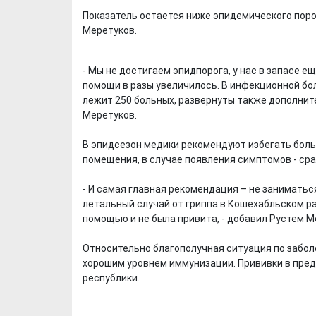
Показатель остается ниже эпидемического поро
Меретуков.
- Мы не достигаем эпидпорога, у нас в запасе е
помощи в разы увеличилось. В инфекционной бол
лежит 250 больных, развернуты также дополните
Меретуков.
В эпидсезон медики рекомендуют избегать боль
помещения, в случае появления симптомов - сра
- И самая главная рекомендация – не занимать
летальный случай от гриппа в Кошехабльском р
помощью и не была привита, - добавил Рустем М
Относительно благополучная ситуация по забо
хорошим уровнем иммунизации. Прививки в пред
республики.