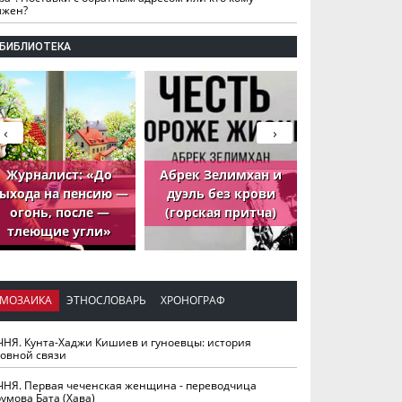
лжен?
БИБЛИОТЕКА
‹
›
Журналист: «До
Абрек Зелимхан и
Абрек Зели
ыхода на пенсию —
дуэль без крови
петух, ко
огонь, после —
(горская притча)
принёс де
тлеющие угли»
МОЗАИКА
ЭТНОСЛОВАРЬ
ХРОНОГРАФ
ЧНЯ. Кунта-Хаджи Кишиев и гуноевцы: история
ховной связи
ЧНЯ. Первая чеченская женщина - переводчица
умова Бата (Хава)