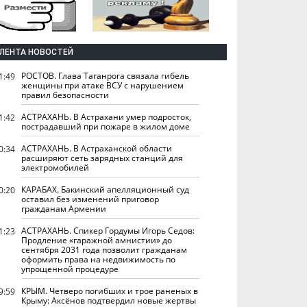
ЛЕНТА НОВОСТЕЙ
РОСТОВ. Глава Таганрога связала гибель
1:49
женщины при атаке ВСУ с нарушением
правил безопасности
АСТРАХАНЬ. В Астрахани умер подросток,
1:42
пострадавший при пожаре в жилом доме
АСТРАХАНЬ. В Астраханской области
0:34
расширяют сеть зарядных станций для
электромобилей
КАРАБАХ. Бакинский апелляционный суд
0:20
оставил без изменений приговор
гражданам Армении
АСТРАХАНЬ. Спикер Гордумы Игорь Седов:
1:23
Продление «гаражной амнистии» до
сентября 2031 года позволит гражданам
оформить права на недвижимость по
упрощенной процедуре
КРЫМ. Четверо погибших и трое раненых в
9:59
Крыму: Аксёнов подтвердил новые жертвы