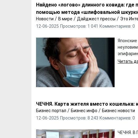
Найдено «логово» длинного ковида: где 
помощью метода «шлифовальной шкурк
/
/
/
Новости
В мире
Дайджест прессы
Это Инт
12-06-2025
Просмотров: 1 041
Комментариев: 0
Японские
неуловимы
эпифаринк
Читать да
Х. Гапураев. Капкан
ЧЕЧНЯ. А. Ту
для Зелимхана (Отр.
"Зелимх
из романа «1овда»)
(Отрыво
ЧЕЧНЯ. Карта жителя вместо кошелька: 
/
/
Бизнес портал
Бизнес инфо
Бизнес новости
12-06-2025
Просмотров: 8 243
Комментариев: 0
ЧЕЧНЯ. В