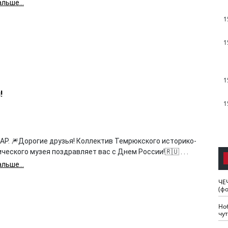
льше...
1
1
1
!
1
Р. 🎆Дорогие друзья! Коллектив Темрюкского историко-
ческого музея поздравляет вас с Днем России!🇷🇺 . . .
льше...
ЧЕ
(ф
Но
чу