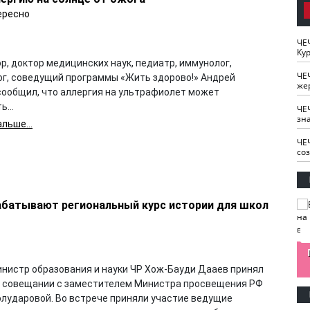
ересно
ЧЕ
Кур
, доктор медицинских наук, педиатр, иммунолог,
ЧЕ
ог, соведущий программы «Жить здорово!» Андрей
же
сообщил, что аллергия на ультрафиолет может
ь...
ЧЕ
зн
льше...
ЧЕ
со
рабатывают региональный курс истории для школ
изайн
Одобряете ли вы
Нужна ли "хартия
Ахмат"
антитабачный
ответственного
инистр образования и науки ЧР Хож-Бауди Дааев принял
законопроект?
блогера"?
в совещании с заместителем Министра просвещения РФ
олударовой. Во встрече приняли участие ведущие