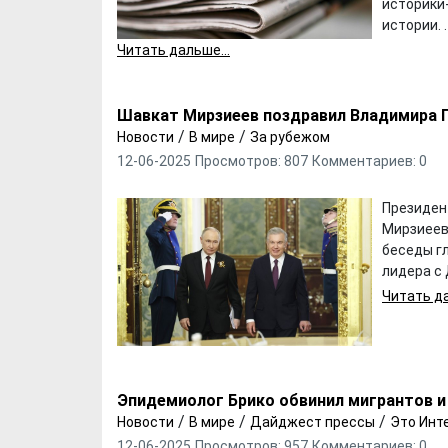
историки
истории. . .
Читать дальше...
Шавкат Мирзиеев поздравил Владимира 
/
/
Новости
В мире
За рубежом
12-06-2025
Просмотров: 807
Комментариев: 0
Президен
Мирзиеев
беседы г
лидера с Д
Читать да
Эпидемиолог Брико обвинил мигрантов и
/
/
/
Новости
В мире
Дайджест прессы
Это Инт
12-06-2025
Просмотров: 957
Комментариев: 0