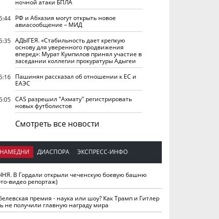
ночной атаки БПЛА
РФ и Абхазия могут открыть новое
5:44
авиасообщение – МИД
АДЫГЕЯ. «Стабильность дает крепкую
5:35
основу для уверенного продвижения
вперед»: Мурат Кумпилов принял участие в
заседании коллегии прокуратуры Адыгеи
Пашинян рассказал об отношении к ЕС и
5:16
ЕАЭС
CAS разрешил "Ахмату" регистрировать
5:05
новых футболистов
Смотреть все новости
НАМЕДНИ
ДИАСПОРА
ЭКСПРЕСС-ИНФО
ЧНЯ. В Гордали открыли чеченскую боевую башню
ото-видео репортаж)
белевская премия - наука или шоу? Как Трамп и Гитлер
ть не получили главную награду мира