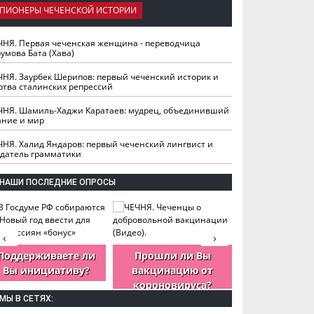
ПИОНЕРЫ ЧЕЧЕНСКОЙ ИСТОРИИ
ЧНЯ. Первая чеченская женщина - переводчица
умова Бата (Хава)
ЧНЯ. Заурбек Шерипов: первый чеченский историк и
ртва сталинских репрессий
ЧНЯ. Шамиль-Хаджи Каратаев: мудрец, объединивший
ание и мир
ЧНЯ. Халид Яндаров: первый чеченский лингвист и
здатель грамматики
НАШИ ПОСЛЕДНИЕ ОПРОСЫ
‹
›
Поддерживаете ли
Прошли ли Вы
Как Вы оцен
Вы инициативу?
вакцинацию от
деятельность
короновируса?
ЧР?
МЫ В СЕТЯХ: