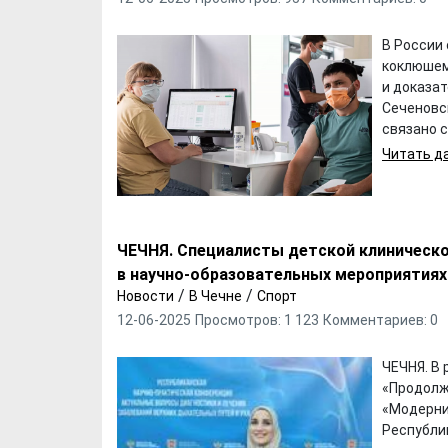
В России
коклюшем
и доказа
Сеченовск
связано с
Читать да
ЧЕЧНЯ. Специалисты детской клинической
в научно-образовательных мероприятиях
/
/
Новости
В Чечне
Спорт
12-06-2025
Просмотров: 1 123
Комментариев: 0
ЧЕЧНЯ. В
«Продолж
«Модерни
Республик