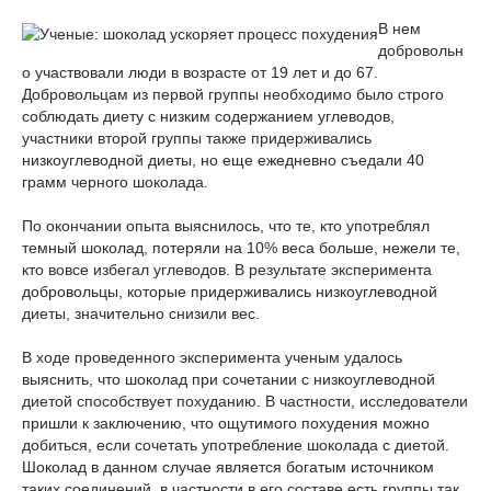
В нем
добровольн
о участвовали люди в возрасте от 19 лет и до 67.
Добровольцам из первой группы необходимо было строго
соблюдать диету с низким содержанием углеводов,
участники второй группы также придерживались
низкоуглеводной диеты, но еще ежедневно съедали 40
грамм черного шоколада.
По окончании опыта выяснилось, что те, кто употреблял
темный шоколад, потеряли на 10% веса больше, нежели те,
кто вовсе избегал углеводов. В результате эксперимента
добровольцы, которые придерживались низкоуглеводной
диеты, значительно снизили вес.
В ходе проведенного эксперимента ученым удалось
выяснить, что шоколад при сочетании с низкоуглеводной
диетой способствует похуданию. В частности, исследователи
пришли к заключению, что ощутимого похудения можно
добиться, если сочетать употребление шоколада с диетой.
Шоколад в данном случае является богатым источником
таких соединений, в частности в его составе есть группы так