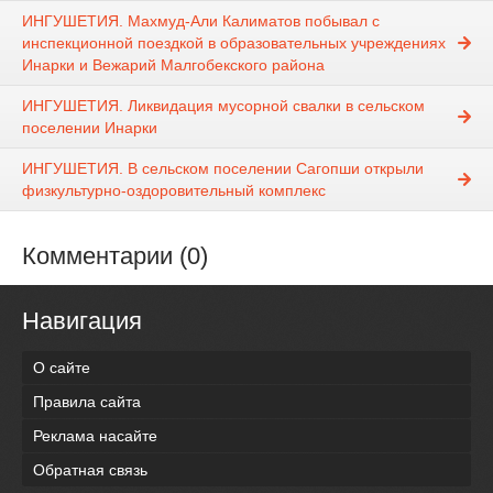
ИНГУШЕТИЯ. Махмуд-Али Калиматов побывал с
инспекционной поездкой в образовательных учреждениях
Инарки и Вежарий Малгобекского района
ИНГУШЕТИЯ. Ликвидация мусорной свалки в сельском
поселении Инарки
ИНГУШЕТИЯ. В сельском поселении Сагопши открыли
физкультурно-оздоровительный комплекс
Комментарии (0)
Навигация
О сайте
Правила сайта
Реклама насайте
Обратная связь