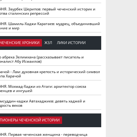
ЧНЯ. Заурбек Шерипов: первый чеченский историк и
ртва сталинских репрессий
ЧНЯ. Шамиль-Хаджи Каратаев: мудрец, объединивший
ание и мир
ЧЕЧЕНСКИЕ ХРОНИКИ
ЖЗЛ
ЛИКИ ИСТОРИИ
о абрека Зелимхана (рассказывает писатель и
рналист Абу Исмаилов)
рачой - Лам: духовная крепость и исторический символ
йпа Харачой
ЧНЯ. Мохмад-Хаджи из Атаги: архитектор союза
ченцев и ингушей
мсуддин-хаджи Автахаджиев: девять хаджей и
дрость веков
ПИОНЕРЫ ЧЕЧЕНСКОЙ ИСТОРИИ
ЧНЯ. Первая чеченская женщина - переводчица