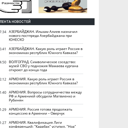
ЛЕНТА НОВОСТЕЙ
АЗЕРБАЙДЖАН. Ильхам Алиев назначил
7:34
нового постпреда Азербайджана при
ЮНЕСКО
АЗЕРБАЙДЖАН. Какую роль играет Россия в
6:41
экономиках республик Южного Кавказа?
ВОЛГОГРАД. Символическое соседство:
4:50
музей СВО у подножия Мамаева кургана
откроют до конца года
АРМЕНИЯ. Какую роль играет Россия в
2:12
экономиках республик Южного Кавказа?
АРМЕНИЯ. Вопросы сотрудничества между
1:40
РФ и Арменией обсудили Матвиенко и
Рубинян
АРМЕНИЯ. Россия готова продолжать
1:29
концессию в Армении – Оверчук
АРМЕНИЯ. Квалификация Лиги
1:27
конференций: "Карабах" уступил, "Ноа"