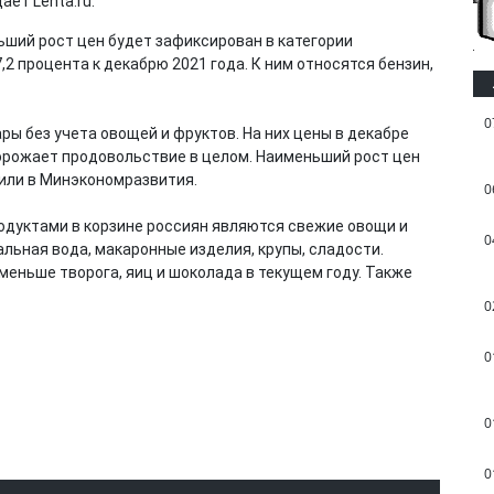
ет Lenta.ru.
ьший рост цен будет зафиксирован в категории
2 процента к декабрю 2021 года. К ним относятся бензин,
0
ы без учета овощей и фруктов. На них цены в декабре
одорожает продовольствие в целом. Наименьший рост цен
дили в Минэкономразвития.
0
одуктами в корзине россиян являются свежие овощи и
0
альная вода, макаронные изделия, крупы, сладости.
меньше творога, яиц и шоколада в текущем году. Также
0
0
0
0