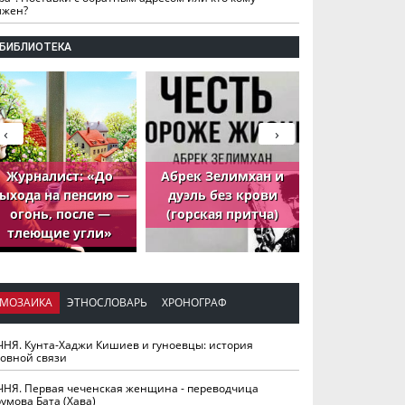
лжен?
БИБЛИОТЕКА
‹
›
Журналист: «До
Абрек Зелимхан и
Абрек Зели
ыхода на пенсию —
дуэль без крови
петух, ко
огонь, после —
(горская притча)
принёс де
тлеющие угли»
МОЗАИКА
ЭТНОСЛОВАРЬ
ХРОНОГРАФ
ЧНЯ. Кунта-Хаджи Кишиев и гуноевцы: история
ховной связи
ЧНЯ. Первая чеченская женщина - переводчица
умова Бата (Хава)