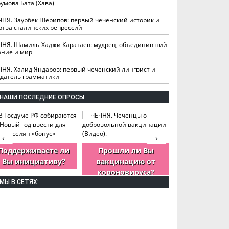
умова Бата (Хава)
ЧНЯ. Заурбек Шерипов: первый чеченский историк и
ртва сталинских репрессий
ЧНЯ. Шамиль-Хаджи Каратаев: мудрец, объединивший
ание и мир
ЧНЯ. Халид Яндаров: первый чеченский лингвист и
здатель грамматики
НАШИ ПОСЛЕДНИЕ ОПРОСЫ
‹
›
Поддерживаете ли
Прошли ли Вы
Как Вы оцен
Вы инициативу?
вакцинацию от
деятельность
короновируса?
ЧР?
МЫ В СЕТЯХ: