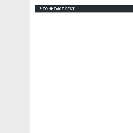
ЧТО ЧИТАЮТ. BEST:
Х. Гапураев. Капкан
ЧЕЧНЯ. А. Ту
для Зелимхана (Отр.
"Зелимх
из романа «1овда»)
(Отрыво