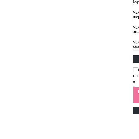
Кур
ЧЕ
же
ЧЕ
зн
ЧЕ
со
изайн
Одобряете ли вы
Нужна ли "хартия
Ахмат"
антитабачный
ответственного
законопроект?
блогера"?