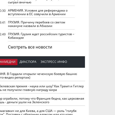
сыграл вничью
АРМЕНИЯ. Условие для референдума о
0:30
вступлении в ЕС озвучили в Армении
ГРУЗИЯ. Причину перебоев со светом
3:41
накануне назвали в Абхазии
ГРУЗИЯ. Грузия ждет российских туристов –
2:49
Кобахидзе
Смотреть все новости
НАМЕДНИ
ДИАСПОРА
ЭКСПРЕСС-ИНФО
ЧНЯ. В Гордали открыли чеченскую боевую башню
ото-видео репортаж)
белевская премия - наука или шоу? Как Трамп и Гитлер
ть не получили главную награду мира
вр ограбили, потому что Франция бедна, как церковная
шь - деньги ушли на Зеленского
омагавки» не для Киева, а для США — роль "голубя
ра". Поставки с обратным адресом или кто кому