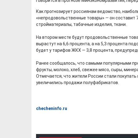
говорится в прогнозе Минэкономразвития, переда
Как прогнозирует россиянам ведомство, наибол
«непродовольственные товары» — он составит 7,
стройматериалы, табачные изделия, ткани.
На втором месте будут продовольственные товар
вырастут на 6,6 процента, а на 5,3 процента п
будет у тарифов ЖКХ — 3,8 процента, предупре
Ранее сообщалось, что самыми популярными пр
фрукты, молоко, хлеб, свежее мясо, сыры, минер
Отмечается, что жители России стали покупать 
увеличились продажи полуфабрикатов.
checheninfo.ru