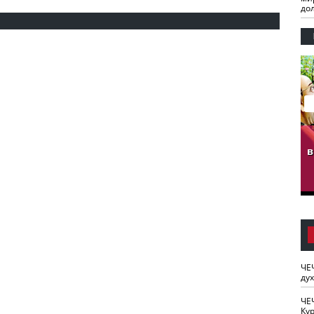
до
гузов.
ЧЕЧНЯ. Обарг Варин
ЧЕЧНЯ. Хьаьжин
ан"
илли
мурд - обарг Вара
в
к)
ЧЕ
ду
ЧЕ
Кур