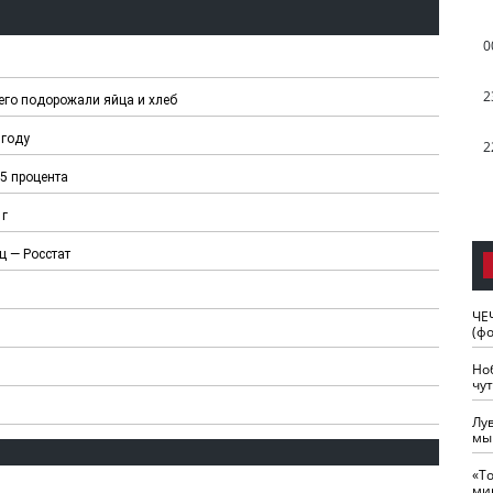
0
2
его подорожали яйца и хлеб
 году
2
5 процента
 г
ц — Росстат
ЧЕ
(ф
Но
чу
Лу
мы
«Т
ми