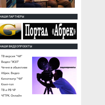
НАШИ ПАРТНЕРЫ
НАШИ ВИДЕОПРОЕКТЫ
ТВ версия "ЧИ"
Видео-"ЖЗЛ"
Чечня в обьективе
Абрек. Видео
Кинотеатр "ЧИ"
Клип-топ
ТВ и РВ ЧР
ЧГТРК. Онлайн