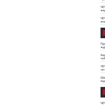
ЧЕ
же
ЧЕ
зн
Пр
жу
Ха
те
ЧЕ
че
Ша
му
ЧЕ