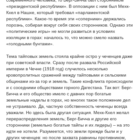
современного человека, то Берг-Бичча был сторонником
«президентской республики». В оппозиции с ним был Мехк-
Кхел в Нашхе, который требовал «парламентской
республики». Какое-то время эти «соперники» держались
порознь, собирая вокруг себя своих сторонников. Однако эти
«политические игры» не могли развиться в условиях
изоляции в горах: началось то, что можно смело назвать
«голодными бунтами».
Тема тайповых земель стояла крайне остро у чеченцев даже
при советской власти. Сразу после развала Российской
империи в Чечне (1918 год) случилось несколько
кровопролитных сражений между тайповыми и сельскими
общинами из-за гор и земель. Такие конфликта происходили
и с соседними обществами горного Дагестана. Так вот: Берг-
Бичча и его общество имело с давних пор богатые
земельные наделы в горах, но многих такое положение дел
не устраивало. Да, частную собственность чеченцы всегда
уважали. Но здесь была другая ситуация. Мехк-Кхел желал
перераспределения земель; Берг-Бичча и другие его
сторонники (земельно богатые тайпы и их лидеры) – на это
идти не хотели. Разумеется, что земли прежде были и у
других чеченцев: но после захвата равнины противником,