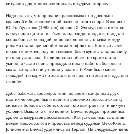
ситуация для многих изменилась в худшую сторону.
Надо сказать, что предания рассказывают о довольно
красивой и бесконфликтной развязке этого спора. В записях
Ю. Товбулатова (1988 год) со слов Х. Эльмурзаева имеется
следующая цитата: «…был голод; люди голодали, съедали
своих боевых лошадей; перенаселенность, стычки между
родами стали причиной многих конфликтов. Богатые люди
не могли помочь, еду невозможно было купить, а на равнину
не пропускал враг. Люди делали набеги, но враги стали
умнее, и часто воины приходили после набегов без еды и
скота, который они угоняли у врагов. В Акки было много
лошадей, но корма не хватало для них, и не хватало еды для
людей».
Дабы избежать кровопролития, во время конфликта двух
партий чеченцев, было принято решение провести схватку
сильных бойцов от обеих сторон: кто выиграет, тот и диктует
условия. Вышло так, что воин от Бичча победил противника.
Далее Эльмурзаев рассказывал: «Как условились, заплатив
целый мешок золота и представ перед судьями Мехк-Кхела,
[оппоненты Бичча] удалились из Терлоя. На следующий день