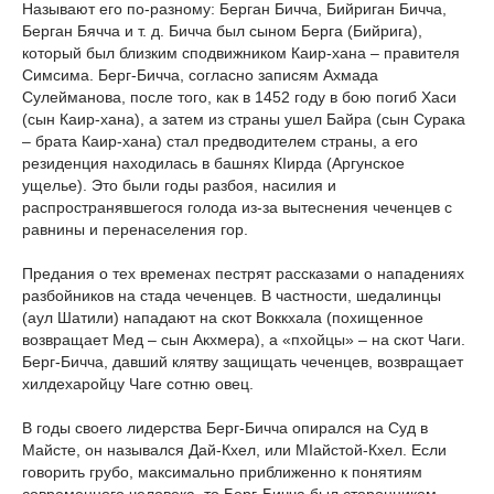
Называют его по-разному: Берган Бичча, Бийриган Бичча,
Берган Бячча и т. д. Бичча был сыном Берга (Бийрига),
который был близким сподвижником Каир-хана – правителя
Симсима. Берг-Бичча, согласно записям Ахмада
Сулейманова, после того, как в 1452 году в бою погиб Хаси
(сын Каир-хана), а затем из страны ушел Байра (сын Сурака
– брата Каир-хана) стал предводителем страны, а его
резиденция находилась в башнях КIирда (Аргунское
ущелье). Это были годы разбоя, насилия и
распространявшегося голода из-за вытеснения чеченцев с
равнины и перенаселения гор.
Предания о тех временах пестрят рассказами о нападениях
разбойников на стада чеченцев. В частности, шедалинцы
(аул Шатили) нападают на скот Воккхала (похищенное
возвращает Мед – сын Акхмера), а «пхойцы» – на скот Чаги.
Берг-Бичча, давший клятву защищать чеченцев, возвращает
хилдехаройцу Чаге сотню овец.
В годы своего лидерства Берг-Бичча опирался на Суд в
Майсте, он назывался Дай-Кхел, или МIайстой-Кхел. Если
говорить грубо, максимально приближенно к понятиям