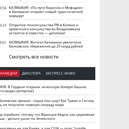
КАЛМЫКИЯ. «По пути Кирилла и Мефодия»:
3:54
в Калмыкии откроют новый туристический
маршрут
Открытие генконсульства РФ в Капане и
3:23
армянского консульства во Владикавказе
остаются в повестке — дипломат
КАЛМЫКИЯ. Жители Калмыкии увеличили
3:01
банковские сбережения до 29 млрд рублей
Смотреть все новости
НАМЕДНИ
ДИАСПОРА
ЭКСПРЕСС-ИНФО
ЧНЯ. В Гордали открыли чеченскую боевую башню
ото-видео репортаж)
белевская премия - наука или шоу? Как Трамп и Гитлер
ть не получили главную награду мира
вр ограбили, потому что Франция бедна, как церковная
шь - деньги ушли на Зеленского
омагавки» не для Киева, а для США — роль "голубя