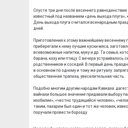
Спустя три дня после весеннего равноденствия 
известный под названием «день выхода плуга», 
День выхода плуга считался всенародным празд
дней.
Приготовления к этому важнейшему весеннему п
приберегали к нему лучшие куски мяса, заготовл
всевозможные напитки, муку и др. Та семья, ко
барана, козу или птицу. С вечера устраивалось
родственников и соседей. В первый день празд
в основном по одному и тому же ритуалу: запряг
общественная трапеза, увеселительная часть.
Подобно многим другим народам Кавказа: дагес
вайнахи большое значение придавали выбору па
изобилие», «честно трудящийся человек», «челов
таким, пахарем был один и тот же человек, изве
поручали провести борозду.