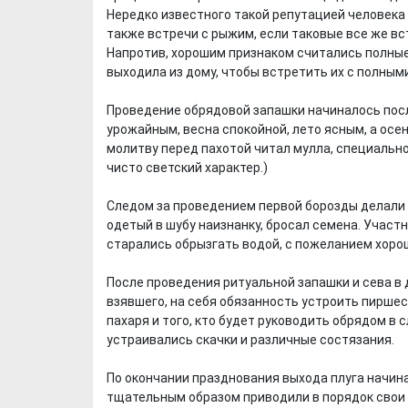
Нередко известного такой репутацией человека 
также встречи с рыжим, если таковые все же вс
Напротив, хорошим признаком считались полные
выходила из дому, чтобы встретить их с полным
Проведение обрядовой запашки начиналось посл
урожайным, весна спокойной, лето ясным, а осе
молитву перед пахотой читал мулла, специально
чисто светский характер.)
Следом за проведением первой борозды делали р
одетый в шубу наизнанку, бросал семена. Учас
старались обрызгать водой, с пожеланием хоро
После проведения ритуальной запашки и сева в 
взявшего, на себя обязанность устроить пирше
пахаря и того, кто будет руководить обрядом в
устраивались скачки и различные состязания.
По окончании празднования выхода плуга начина
тщательным образом приводили в порядок свои о