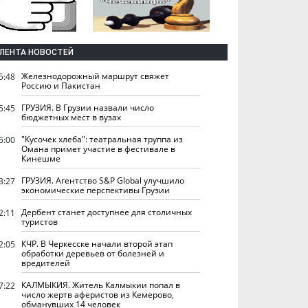
ЛЕНТА НОВОСТЕЙ
Железнодорожный маршрут свяжет
5:48
Россию и Пакистан
ГРУЗИЯ. В Грузии назвали число
5:45
бюджетных мест в вузах
"Кусочек хлеба": театральная труппа из
5:00
Омана примет участие в фестивале в
Кинешме
ГРУЗИЯ. Агентство S&P Global улучшило
3:27
экономические перспективы Грузии
Дербент станет доступнее для столичных
2:11
туристов
КЧР. В Черкесске начали второй этап
2:05
обработки деревьев от болезней и
вредителей
КАЛМЫКИЯ. Житель Калмыкии попал в
7:22
число жертв аферистов из Кемерово,
обманувших 14 человек