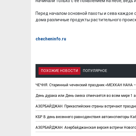
начинали только с ее появлением на небе, ведь 
Перед началом основной пахоты и сева каждое 
дома различные продукты растительного проис
checheninfo.ru
ПОХОЖИЕ НОВОСТИ
ПОПУЛЯРНОЕ
ЧЕЧНЯ. Старинный чеченский праздник «МЕХКАН НАНА 
День дурака или День смеха отмечается во всем мире 1 
АЗЕРБАЙДЖАН. Прикаспийские страны встречают праздн
КБР. В день весеннего равноденствия автоинспекторы К
АЗЕРБАЙДЖАН. Азербайджанская версия встречи Нового г