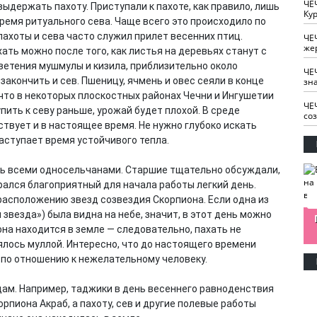
ЧЕ
ыдержать пахоту. Приступали к пахоте, как правило, лишь
Кур
время ритуального сева. Чаще всего это происходило по
пахоты и сева часто служил прилет весенних птиц.
ЧЕ
же
ать можно после того, как листья на деревьях станут с
ветения мушмулы и кизила, приблизительно около
ЧЕ
акончить и сев. Пшеницу, ячмень и овес сеяли в конце
зн
, что в некоторых плоскостных районах Чечни и Ингушетии
ЧЕ
пить к севу раньше, урожай будет плохой. В среде
со
твует и в настоящее время. Не нужно глубоко искать
наступает время устойчивого тепла.
сь всеми односельчанами. Старшие тщательно обсуждали,
ирался благоприятный для начала работы легкий день.
расположению звезд созвездия Скорпиона. Если одна из
 звезда») была видна на небе, значит, в этот день можно
изайн
Одобряете ли вы
Нужна ли "хартия
она находится в земле — следовательно, пахать не
Ахмат"
антитабачный
ответственного
лось муллой. Интересно, что до настоящего времени
законопроект?
блогера"?
 по отношению к нежелательному человеку.
дам. Например, таджики в день весеннего равноденствия
рпиона Акраб, а пахоту, сев и другие полевые работы