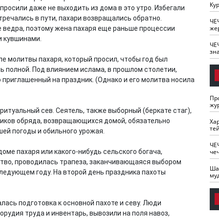
Кур
просили даже не выходить из дома в это утро. Избегали
тречались в пути, пахари возвращались обратно.
ЧЕ
же
 ведра, поэтому жена пахаря еще раньше процессии
и кувшинами.
ЧЕ
зн
е молитвы пахаря, который просил, чтобы год был
нь полной. Под влиянием ислама, в прошлом столетии,
 приглашенный на праздник. (Однако и его молитва носила
Пр
жу
итуальный сев. Сеятель, также выборный (беркате стаг),
тников обряда, возвращающихся домой, обязательно
Ха
те
шей погоды и обильного урожая.
ЧЕ
че
доме пахаря или какого-нибудь сельского богача,
ство, проводилась трапеза, заканчивающаяся выбором
Ша
 следующем году. На второй день праздника пахоты
му
лась подготовка к основной пахоте и севу. Люди
рудия труда и инвентарь, вывозили на поля навоз,