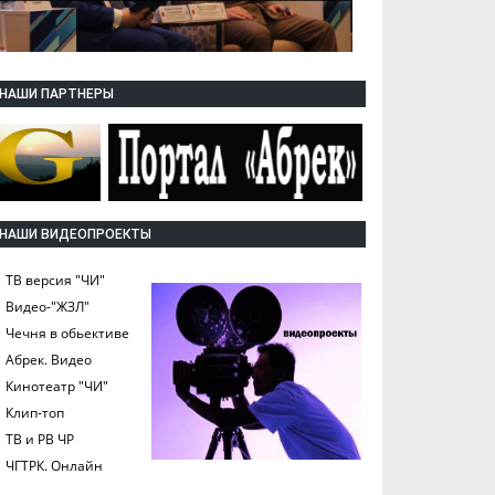
НАШИ ПАРТНЕРЫ
НАШИ ВИДЕОПРОЕКТЫ
ТВ версия "ЧИ"
Видео-"ЖЗЛ"
Чечня в обьективе
Абрек. Видео
Кинотеатр "ЧИ"
Клип-топ
ТВ и РВ ЧР
ЧГТРК. Онлайн