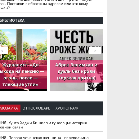
ра". Поставки с обратным адресом или кто кому
лжен?
БИБЛИОТЕКА
‹
›
Журналист: «До
Абрек Зелимхан и
Абрек Зели
ыхода на пенсию —
дуэль без крови
петух, ко
огонь, после —
(горская притча)
принёс де
тлеющие угли»
МОЗАИКА
ЭТНОСЛОВАРЬ
ХРОНОГРАФ
ЧНЯ. Кунта-Хаджи Кишиев и гуноевцы: история
ховной связи
ЧНЯ. Первая чеченская женщина - переводчица