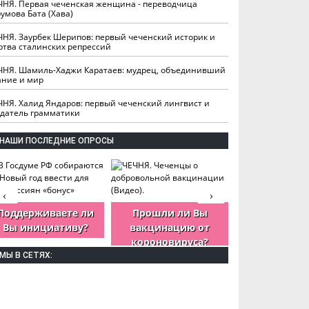
ЧНЯ. Первая чеченская женщина - переводчица
умова Бата (Хава)
ЧНЯ. Заурбек Шерипов: первый чеченский историк и
ртва сталинских репрессий
ЧНЯ. Шамиль-Хаджи Каратаев: мудрец, объединивший
ание и мир
ЧНЯ. Халид Яндаров: первый чеченский лингвист и
здатель грамматики
НАШИ ПОСЛЕДНИЕ ОПРОСЫ
‹
›
Поддерживаете ли
Прошли ли Вы
Как Вы оцен
Вы инициативу?
вакцинацию от
деятельность
короновируса?
ЧР?
МЫ В СЕТЯХ: