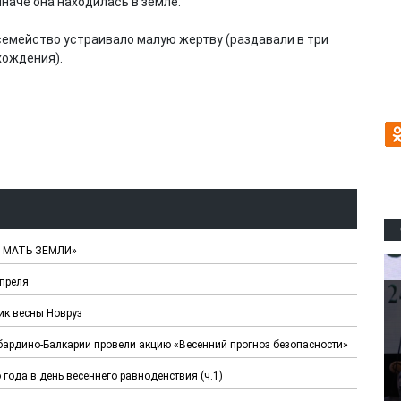
иначе она находилась в земле.
семейство устраивало малую жертву (раздавали в три
хождения).
– МАТЬ ЗЕМЛИ»
апреля
ик весны Новруз
абардино-Балкарии провели акцию «Весенний прогноз безопасности»
ода в день весеннего равноденствия (ч.1)