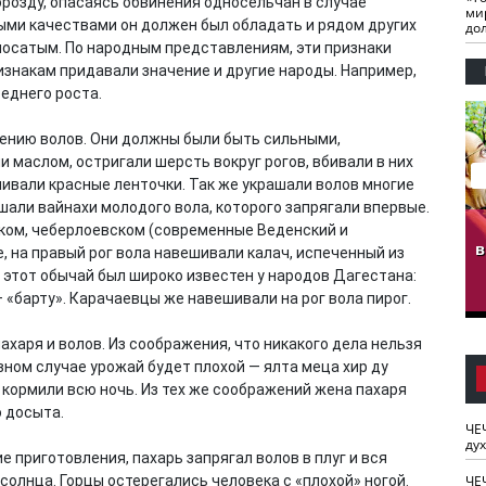
розду, опасаясь обвинения односельчан в случае
ми
ными качествами он должен был обладать и рядом других
до
олосатым. По народным представлениям, эти признаки
изнакам придавали значение и другие народы. Например,
еднего роста.
ению волов. Они должны были быть сильными,
 маслом, остригали шерсть вокруг рогов, вбивали в них
ешивали красные ленточки. Так же украшали волов многие
шали вайнахи молодого вола, которого запрягали впервые.
гузов.
ЧЕЧНЯ. Обарг Варин
ЧЕЧНЯ. Хьаьжин
ком, чеберлоевском (современные Веденский и
ан"
илли
мурд - обарг Вара
в
 на правый рог вола навешивали калач, испеченный из
к)
 этот обычай был широко известен у народов Дагестана:
 «барту». Карачаевцы же навешивали на рог вола пирог.
харя и волов. Из соображения, что никакого дела нельзя
вном случае урожай будет плохой — ялта меца хир ду
е кормили всю ночь. Из тех же соображений жена пахаря
о досыта.
ЧЕ
ду
 приготовления, пахарь запрягал волов в плуг и вся
ЧЕ
солнца. Горцы остерегались человека с «плохой» ногой.