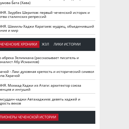
умова Бата (Хава)
ЧНЯ. Заурбек Шерипов: первый чеченский историк и
ртва сталинских репрессий
ЧНЯ. Шамиль-Хаджи Каратаев: мудрец, объединивший
ание и мир
ЧЕЧЕНСКИЕ ХРОНИКИ
ЖЗЛ
ЛИКИ ИСТОРИИ
о абрека Зелимхана (рассказывает писатель и
рналист Абу Исмаилов)
рачой - Лам: духовная крепость и исторический символ
йпа Харачой
ЧНЯ. Мохмад-Хаджи из Атаги: архитектор союза
ченцев и ингушей
мсуддин-хаджи Автахаджиев: девять хаджей и
дрость веков
ПИОНЕРЫ ЧЕЧЕНСКОЙ ИСТОРИИ