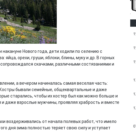
1
1
 накануне Нового года, дети ходили по селению с
яйца, орехи, груши, яблоки, блины, муку и др. В горных
1
о сопровождался скачками, различными состязаниями и
1
влении, а вечером начиналась самая веселая часть:
 Костры бывали семейные, общеквартальные и даже
1
рые старались, чтобы их костер был как можно больше и
и и даже взрослые мужчины, проявляя храбрость и вместе
1
хи воздерживались от начала полевых работ, что имело
0
того дня зима полностью теряет свою силу и уступает