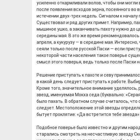
усиленно откармливали волов, чтобы они могли в
после появления всходов зерна, посеянного во 
истечении двух-трех недель. Сигналом к началу 
Существовал и ряд других примет. Например, пах
мышиное ушко, а заканчивать пахоту нужно до ц
середины мая. В это же время рекомендовалось з
апреля, а кукурузу — в середине мая. Интересно
сеяли только после русской Пасхи — если присту
некоторой части населения такое поверье сущес
смысл этого поверья, ведь только после Пасхи 
Решение приступать к пахоте и севу принимало
в какой день следует приступать к работе. Выб
Кроме того, значительное внимание уделялось, 
звезд, именуемая Мокха седа (буквально: «Серая
Хотели бы Вы
Выбираем д
было пахать. В обратном случае считалось, что 
переехать в другой
формы ФК "
следует. Местоположение этой звезды определя
регион РФ?
бытует проклятие: «Да встретится тебе звезда»
Подобное поверье было известно и другим наро
старались смотреть на несчастливую звезду Ско