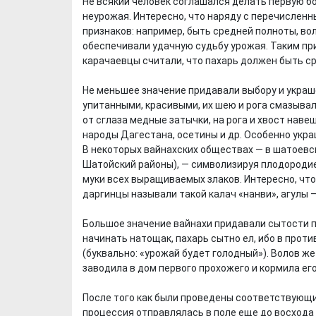
Не всякий человек соглашался делать первую бо
неурожая. Интересно, что наряду с перечислен
признаков: например, быть средней полноты, в
обеспечивали удачную судьбу урожая. Таким пр
карачаевцы считали, что пахарь должен быть ср
Не меньшее значение придавали выбору и украш
упитанными, красивыми, их шею и рога смазывали
от сглаза медные затычки, на рога и хвост нав
народы Дагестана, осетины и др. Особенно укра
Х. Гапураев. Капкан
ЧЕЧНЯ. А. Ту
В некоторых вайнахских обществах — в шатоевс
для Зелимхана (Отр.
"Зелимх
Шатойский районы), — символизируя плодородие,
из романа «1овда»)
(Отрыво
муки всех выращиваемых злаков. Интересно, что
даргинцы называли такой калач «нанви», агулы —
Большое значение вайнахи придавали сытости па
начинать натощак, пахарь сытно ел, ибо в проти
(буквально: «урожай будет голодный»). Волов ж
заводила в дом первого прохожего и кормила ег
После того как были проведены соответствующие
процессия отправлялась в поле еще до восхода 