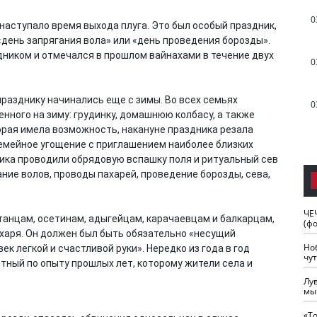
0
наступало время выхода плуга. Это был особый праздник,
«день запрягания вола» или «день проведения борозды».
ником и отмечался в прошлом вайнахами в течение двух
0
разднику начинались еще с зимы. Во всех семьях
0
енного на зиму: грудинку, домашнюю колбасу, а также
торая имела возможность, накануне праздника резала
 семейное угощение с приглашением наиболее близких
ника проводили обрядовую вспашку поля и ритуальный сев
ание волов, проводы пахарей, проведение борозды, сева,
ЧЕ
танцам, осетинам, адыгейцам, карачаевцам и балкарцам,
(ф
харя. Он должен был быть обязательно «несущий
Но
ек легкой и счастливой руки». Нередко из года в год
чу
стный по опыту прошлых лет, которому жители села и
Лу
мы
«Т