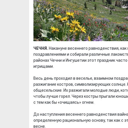
ЧЕЧНЯ.
Накануне весеннего равноденствия, как и
поздравлениями и собирали различные лакомства: 
районах Чечни и Ингушетии этот праздник част
игрищами.
Весь день проходил в веселье, взаимном поздра
разжигание костров, символизирующих солнце.
общесельские. Их разжигали молодые люди, кото
чтобы лучше горел. Через костры прыгали юнош
с тем как бы «очищаясь» огнем.
До наступления весеннего равноденствия вайна
определенную рациональную основу, так как с э
весне.