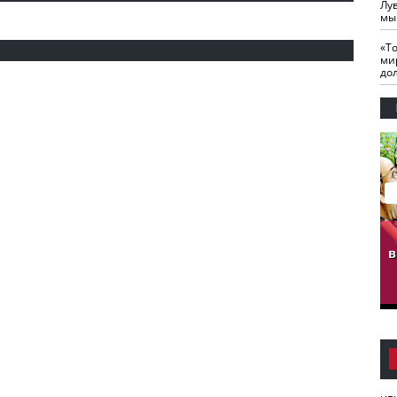
Лу
мы
«Т
ми
до
гузов.
ЧЕЧНЯ. Обарг Варин
ЧЕЧНЯ. Хьаьжин
ан"
илли
мурд - обарг Вара
в
к)