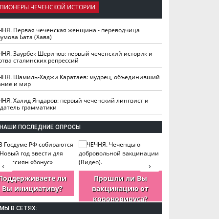
ПИОНЕРЫ ЧЕЧЕНСКОЙ ИСТОРИИ
ЧНЯ. Первая чеченская женщина - переводчица
умова Бата (Хава)
ЧНЯ. Заурбек Шерипов: первый чеченский историк и
ртва сталинских репрессий
ЧНЯ. Шамиль-Хаджи Каратаев: мудрец, объединивший
ание и мир
ЧНЯ. Халид Яндаров: первый чеченский лингвист и
здатель грамматики
НАШИ ПОСЛЕДНИЕ ОПРОСЫ
‹
›
Поддерживаете ли
Прошли ли Вы
Как Вы оцен
Вы инициативу?
вакцинацию от
деятельность
короновируса?
ЧР?
МЫ В СЕТЯХ: