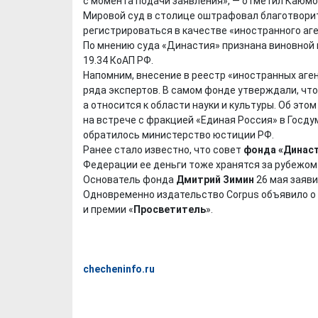
с момента подачи заявления», — отметил Каюмо
Мировой суд в столице оштрафовал благотвор
регистрироваться в качестве «иностранного аге
По мнению суда «Династия» признана виновной
19.34 КоАП РФ.
Напомним, внесение в реестр «иностранных аге
ряда экспертов. В самом фонде утверждали, что
а относится к области науки и культуры. Об эт
на встрече с фракцией «Единая Россия» в Госду
обратилось министерство юстиции РФ.
Ранее стало известно, что совет
фонда «Динас
Федерации ее деньги тоже хранятся за рубежом»,
Основатель фонда
Дмитрий Зимин
26 мая заяви
Одновременно издательство Corpus объявило о
и премии «
Просветитель
».
checheninfo.ru