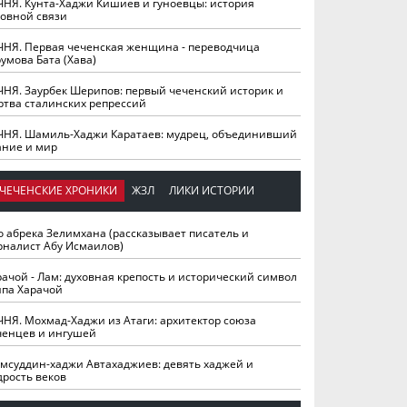
ЧНЯ. Кунта-Хаджи Кишиев и гуноевцы: история
ховной связи
ЧНЯ. Первая чеченская женщина - переводчица
умова Бата (Хава)
ЧНЯ. Заурбек Шерипов: первый чеченский историк и
ртва сталинских репрессий
ЧНЯ. Шамиль-Хаджи Каратаев: мудрец, объединивший
ание и мир
ЧЕЧЕНСКИЕ ХРОНИКИ
ЖЗЛ
ЛИКИ ИСТОРИИ
о абрека Зелимхана (рассказывает писатель и
рналист Абу Исмаилов)
рачой - Лам: духовная крепость и исторический символ
йпа Харачой
ЧНЯ. Мохмад-Хаджи из Атаги: архитектор союза
ченцев и ингушей
мсуддин-хаджи Автахаджиев: девять хаджей и
дрость веков