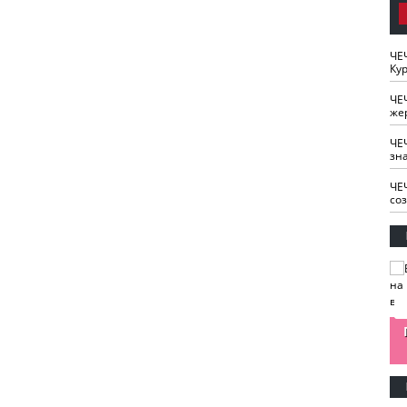
ЧЕ
Кур
ЧЕ
же
ЧЕ
зн
ЧЕ
со
изайн
Одобряете ли вы
Нужна ли "хартия
Ахмат"
антитабачный
ответственного
законопроект?
блогера"?