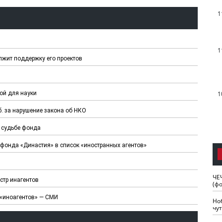
1
1
жит поддержку его проектов
ой для науки
1
. за нарушение закона об НКО
о судьбе фонда
 фонда «Династия» в список «иностранных агентов»
ЧЕ
стр инагентов
(ф
 «иноагентов» — СМИ
Но
чу