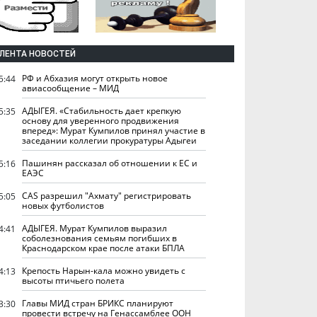
ЛЕНТА НОВОСТЕЙ
РФ и Абхазия могут открыть новое
5:44
авиасообщение – МИД
АДЫГЕЯ. «Стабильность дает крепкую
5:35
основу для уверенного продвижения
вперед»: Мурат Кумпилов принял участие в
заседании коллегии прокуратуры Адыгеи
Пашинян рассказал об отношении к ЕС и
5:16
ЕАЭС
CAS разрешил "Ахмату" регистрировать
5:05
новых футболистов
АДЫГЕЯ. Мурат Кумпилов выразил
4:41
соболезнования семьям погибших в
Краснодарском крае после атаки БПЛА
Крепость Нарын-кала можно увидеть с
4:13
высоты птичьего полета
Главы МИД стран БРИКС планируют
3:30
провести встречу на Генассамблее ООН