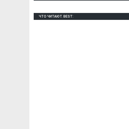
ЧТО ЧИТАЮТ. BEST:
Х. Гапураев. Капкан
ЧЕЧНЯ. А. Ту
для Зелимхана (Отр.
"Зелимх
из романа «1овда»)
(Отрыво