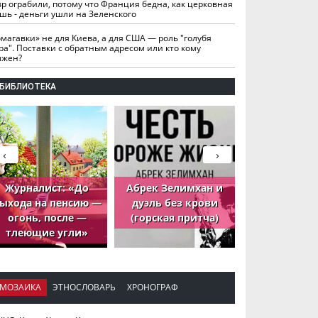
вр ограбили, потому что Франция бедна, как церковная
шь - деньги ушли на Зеленского
омагавки» не для Киева, а для США — роль "голубя
ра". Поставки с обратным адресом или кто кому
лжен?
БИБЛИОТЕКА
‹
›
Журналист: «До
Абрек Зелимхан и
Абрек Зели
ыхода на пенсию —
дуэль без крови
петух, ко
огонь, после —
(горская притча)
принёс де
тлеющие угли»
МОЗАИКА
ЭТНОСЛОВАРЬ
ХРОНОГРАФ