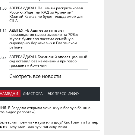
АЗЕРБАЙДЖАН. Пашинян раскритиковал
1:50
Россию. Уйдет ли РЖД из Армении?
Южный Кавказ не будет плацдармом для
США
АДЫГЕЯ. «В Адыгее за пять лет
1:12
производство сыров выросло на 70%»:
Мурат Кумпилов посетил семейную
сыроварню Деркачевых в Гиагинском
районе
АЗЕРБАЙДЖАН. Бакинский апелляционный
0:27
суд оставил без изменений приговор
гражданам Армении
Смотреть все новости
НАМЕДНИ
ДИАСПОРА
ЭКСПРЕСС-ИНФО
ЧНЯ. В Гордали открыли чеченскую боевую башню
ото-видео репортаж)
белевская премия - наука или шоу? Как Трамп и Гитлер
ть не получили главную награду мира