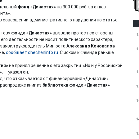
в.
ительный
фонд «Династия»
на 300 000 руб. за отказ
нта».
 в совершении административного нарушения по статье
нтов»
фонда «Династия»
вызвало протест со стороны
1
 его деятельности не носит политического характера,
ом заявил руководитель Минюста
Александр Коновалов
1
ме,
сообщает
checheninfo.ru
. С иском к Фемиде раньше
тия»
не принял решение о его закрытии. «Но и у Российской
1
 — указал он.
л, что отказывается от финансированя «Династии».
 распродаже книг из
библиотеки фонда «Династия»
1
1
1
1