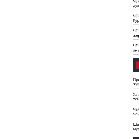
ЧЕ
ду
ЧЕ
Кур
ЧЕ
же
ЧЕ
зн
Пр
жу
Ха
те
ЧЕ
че
Ша
му