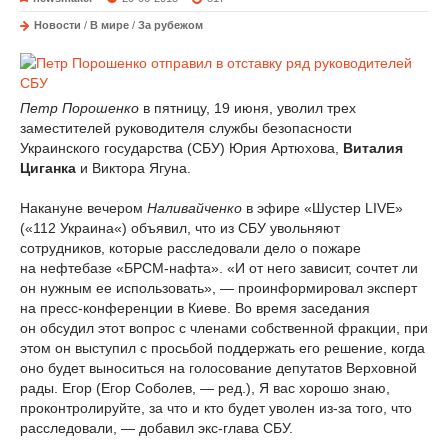
Новости
/
В мире
/
За рубежом
Петр Порошенко
в пятницу, 19 июня, уволил трех
заместителей руководителя службы безопасности
Украинского государства (СБУ) Юрия Артюхова,
Виталия
Циганка
и Виктора Ягуна.
Накануне вечером
Наливайченко
в эфире «Шустер LIVE»
(«112 Украина«) объявил, что из СБУ увольняют
сотрудников, которые расследовали дело о пожаре
на нефтебазе «БРСМ-нафта». «И от него зависит, сочтет ли
он нужным ее использовать», — проинформировал эксперт
на пресс-конференции в Киеве. Во время заседания
он обсудил этот вопрос с членами собственной фракции, при
этом он выступил с просьбой поддержать его решение, когда
оно будет выноситься на голосование депутатов Верховной
рады. Егор (Егор Соболев, — ред.), Я вас хорошо знаю,
проконтролируйте, за что и кто будет уволен из-за того, что
расследовали, — добавил экс-глава СБУ.