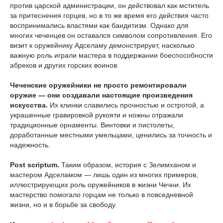
против царской администрации, он действовал как мститель
за притеснения горцев, но в то же время его действия часто
воспринимались властями как бандитизм. Однако для
многих чеченцев он оставался символом сопротивления. Его
визит к оружейнику Адселаму демонстрирует, насколько
важную роль играли мастера в поддержании боеспособности
абреков и других горских воинов.
Чеченские оружейники не просто ремонтировали
оружие — они создавали настоящие произведения
искусства.
Их клинки славились прочностью и остротой, а
украшенные гравировкой рукояти и ножны отражали
традиционные орнаменты. Винтовки и пистолеты,
доработанные местными умельцами, ценились за точность и
надежность.
Post scriptum.
Таким образом, история с Зелимханом и
мастером Адселамом — лишь один из многих примеров,
иллюстрирующих роль оружейников в жизни Чечни. Их
мастерство помогало горцам не только в повседневной
жизни, но и в борьбе за свободу.