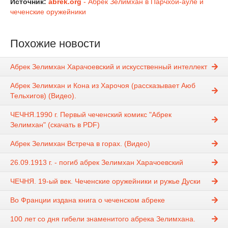
Источник:
abrek.org
- Абрек Зелимхан в Парчхой-ауле и
чеченские оружейники
Похожие новости
Абрек Зелимхан Харачоевский и искусственный интеллект
Абрек Зелимхан и Кона из Харочоя (рассказывает Аюб
Тельхигов) (Видео).
ЧЕЧНЯ.1990 г. Первый чеченский комикс "Абрек
Зелимхан" (скачать в PDF)
Абрек Зелимхан Встреча в горах. (Видео)
26.09.1913 г. - погиб абрек Зелимхан Харачоевский
ЧЕЧНЯ. 19-ый век. Чеченские оружейники и ружье Дуски
Во Франции издана книга о чеченском абреке
100 лет со дня гибели знаменитого абрека Зелимхана.