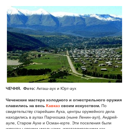
ЧЕЧНЯ.
Фото:
Акташ-аух и Юрт-аух
Чеченские мастера холодного и огнестрельного оружия
славились на весь
Кавказ
своим искусством.
По
свидетельству старейшин Ауха, центры оружейного дела
находились в аулах Парчхошка (ныне Ленин-аул), Андрей-
ауле, Старом Аухе и Осман-юрте. Эти поселения были
известны своими умельцами, изготавливавшими как