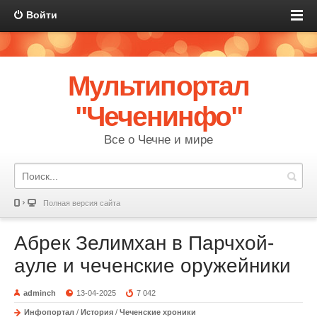
Войти
Мультипортал
"Чеченинфо"
Все о Чечне и мире
Полная версия сайта
Абрек Зелимхан в Парчхой-
ауле и чеченские оружейники
adminch
13-04-2025
7 042
Инфопортал
/
История
/
Чеченские хроники