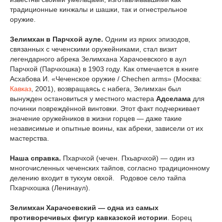
традиционные кинжалы и шашки, так и огнестрельное
оружие.
Зелимхан в Парчхой ауле.
Одним из ярких эпизодов,
связанных с чеченскими оружейниками, стал визит
легендарного абрека Зелимхана Харачоевского в аул
Парчхой (Парчхошка) в 1903 году. Как отмечается в книге
Асхабова И. «Чеченское оружие / Chechen arms» (Москва:
Кавказ
, 2001), возвращаясь с набега, Зелимхан был
вынужден остановиться у местного мастера
Адселама
для
починки повреждённой винтовки. Этот факт подчеркивает
значение оружейников в жизни горцев — даже такие
независимые и опытные воины, как абреки, зависели от их
мастерства.
Наша справка.
Пхарчхой (чечен. Пхьарчхой) — один из
многочисленных чеченских тайпов, согласно традиционному
делению входит в тукхум овхой. Родовое село тайпа
Пхарчхошка (Ленинаул).
Зелимхан Харачоевский — одна из самых
противоречивых фигур кавказской истории
. Борец