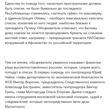
Единства по поводу того, насколько пространными должны
быть списки, не было буквально до последнего.
Республиканцы стремились «затянуть гайки» по максимуму,
а администрация Обамы – наоборот, максимально смягчить
список, исключив из него людей, наиболее близких к
президенту Путину. Обозреватели отмечают, что Белому
дому совсем не хочется провоцировать Кремль на слишком
жесткий ответ, например – прекращение транзита НАТОвских
вооружений в Афганистан по российской территории.
Тем не менее, обозреватели уверенно называют фамилии
ряда высокопоставленных россиян, которые, скорее всего,
попадут в список. В первую очередь это генпрокурор Юрий
Чайка, главы департамента по экономической безопасности
ФСБ Виктор Воронин, председатель Следственного комитета
Александр Бастрыкин, заместитель генпрокурора Виктор
Гринь, глава Мосгорсуда Ольга Егорова. Далее следуют
имена сотрудников московской налоговой полиции, судей и
следователей, которые непосредственно вели дело
Магнитского.