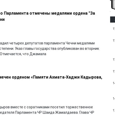
го Парламента отмечены медалями ордена "За
ени
1
1
радил четырех депутатов парламента Чечни медалями
степени. Указ главы государства опубликован во вторник
.Отмечается, что Джамала
1
1
мечен орденом «Памяти Ахмата-Хаджи Кадырова,
1
1
адыров вместе с соратниками посетил торжественное
1
седателя Парламента ЧР Шаида Жамалдаева. Глава ЧР