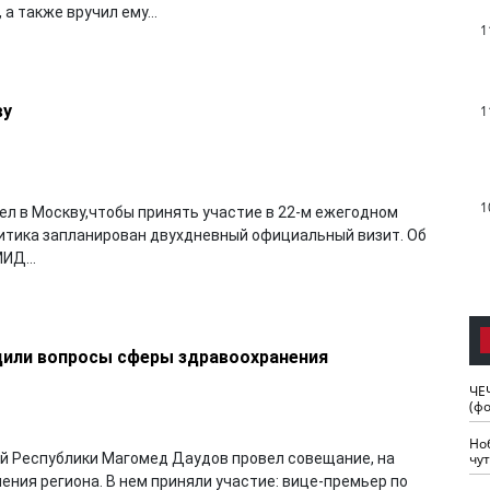
 также вручил ему...
1
ву
1
1
л в Москву,чтобы принять участие в 22-м ежегодном
литика запланирован двухдневный официальный визит. Об
ИД...
дили вопросы сферы здравоохранения
ЧЕ
(ф
Но
чу
й Республики Магомед Даудов провел совещание, на
ния региона. В нем приняли участие: вице-премьер по