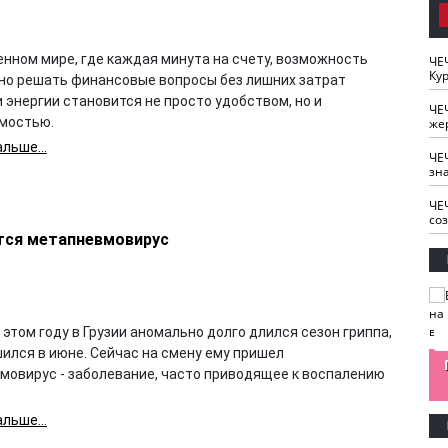
енном мире, где каждая минута на счету, возможность
ЧЕ
Кур
но решать финансовые вопросы без лишних затрат
 энергии становится не просто удобством, но и
ЧЕ
мостью.
же
льше...
ЧЕ
зн
ЧЕ
со
ется метапневмовирус
 этом году в Грузии аномально долго длился сезон гриппа,
ился в июне. Сейчас на смену ему пришел
изайн
Одобряете ли вы
Нужна ли "хартия
мовирус - заболевание, часто приводящее к воспалению
Ахмат"
антитабачный
ответственного
законопроект?
блогера"?
льше...