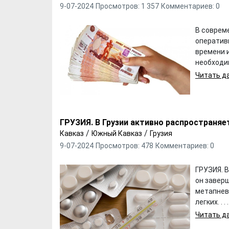
9-07-2024
Просмотров: 1 357
Комментариев: 0
В соврем
оператив
времени и
необходи
Читать да
ГРУЗИЯ. В Грузии активно распространя
/
/
Кавказ
Южный Кавказ
Грузия
9-07-2024
Просмотров: 478
Комментариев: 0
ГРУЗИЯ. В
он заверш
Хотели бы Вы
Выбираем д
метапнев
переехать в другой
формы ФК "
легких. . . .
регион РФ?
Читать да