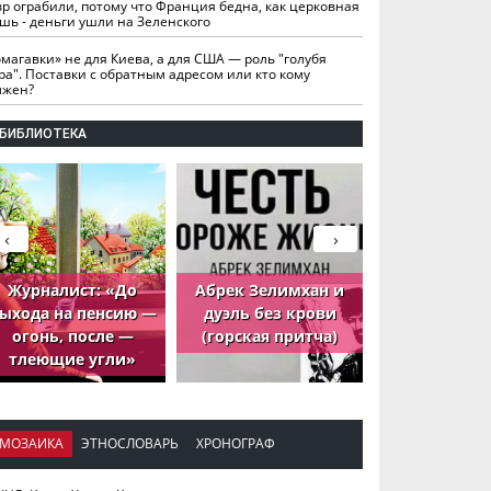
вр ограбили, потому что Франция бедна, как церковная
шь - деньги ушли на Зеленского
омагавки» не для Киева, а для США — роль "голубя
ра". Поставки с обратным адресом или кто кому
лжен?
БИБЛИОТЕКА
‹
›
Журналист: «До
Абрек Зелимхан и
Абрек Зели
ыхода на пенсию —
дуэль без крови
петух, ко
огонь, после —
(горская притча)
принёс де
тлеющие угли»
МОЗАИКА
ЭТНОСЛОВАРЬ
ХРОНОГРАФ