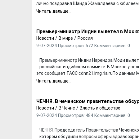
лично поздравил Шаида Жамалдаева с юбилеем, а
Читать дальше...
Премьер-министр Индии вылетел в Моск
/
/
Новости
В мире
Россия
9-07-2024
Просмотров: 572
Комментариев: 0
Премьер-министр Индии Нарендра Моди вылете
российско-индийском саммите. В Москве у по
это сообщает ТАСС.cdnn21.img.ria.ruПо данным М
Читать дальше...
ЧЕЧНЯ. В чеченском правительстве обсу
/
/
Новости
В Чечне
Власть и общество
9-07-2024
Просмотров: 484
Комментариев: 0
ЧЕЧНЯ. Председатель Правительства Чеченско
котором обсудили вопросы сферы здравоохране