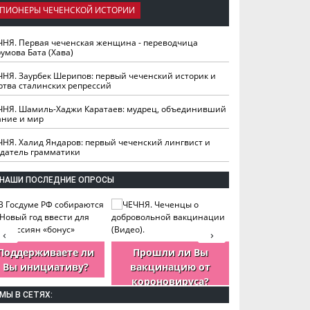
ПИОНЕРЫ ЧЕЧЕНСКОЙ ИСТОРИИ
ЧНЯ. Первая чеченская женщина - переводчица
умова Бата (Хава)
ЧНЯ. Заурбек Шерипов: первый чеченский историк и
ртва сталинских репрессий
ЧНЯ. Шамиль-Хаджи Каратаев: мудрец, объединивший
ание и мир
ЧНЯ. Халид Яндаров: первый чеченский лингвист и
здатель грамматики
НАШИ ПОСЛЕДНИЕ ОПРОСЫ
‹
›
Поддерживаете ли
Прошли ли Вы
Как Вы оцен
Вы инициативу?
вакцинацию от
деятельность
короновируса?
ЧР?
МЫ В СЕТЯХ: