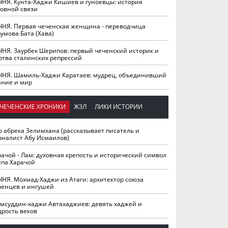
ЧНЯ. Кунта-Хаджи Кишиев и гуноевцы: история
ховной связи
ЧНЯ. Первая чеченская женщина - переводчица
умова Бата (Хава)
ЧНЯ. Заурбек Шерипов: первый чеченский историк и
ртва сталинских репрессий
ЧНЯ. Шамиль-Хаджи Каратаев: мудрец, объединивший
ание и мир
ЧЕЧЕНСКИЕ ХРОНИКИ
ЖЗЛ
ЛИКИ ИСТОРИИ
о абрека Зелимхана (рассказывает писатель и
рналист Абу Исмаилов)
рачой - Лам: духовная крепость и исторический символ
йпа Харачой
ЧНЯ. Мохмад-Хаджи из Атаги: архитектор союза
ченцев и ингушей
мсуддин-хаджи Автахаджиев: девять хаджей и
дрость веков