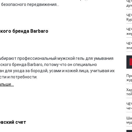
ЧЕ
 безопасного передвижения...
ду
ЧЕ
Кур
ЧЕ
кого бренда Barbaro
же
ЧЕ
зн
ыбирают профессиональный мужской гель для умывания
ского бренда Barbaro, потому что он специально
н для ухода за бородой, усами и кожей лица, учитывая их
Пр
сти и потребности.
жу
льше...
Ха
те
ЧЕ
че
Ша
овский счет
му