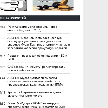
ЛЕНТА НОВОСТЕЙ
РФ и Абхазия могут открыть новое
5:44
авиасообщение – МИД
АДЫГЕЯ. «Стабильность дает крепкую
5:35
основу для уверенного продвижения
вперед»: Мурат Кумпилов принял участие в
заседании коллегии прокуратуры Адыгеи
Пашинян рассказал об отношении к ЕС и
5:16
ЕАЭС
CAS разрешил "Ахмату" регистрировать
5:05
новых футболистов
АДЫГЕЯ. Мурат Кумпилов выразил
4:41
соболезнования семьям погибших в
Краснодарском крае после атаки БПЛА
Крепость Нарын-кала можно увидеть с
4:13
высоты птичьего полета
Главы МИД стран БРИКС планируют
3:30
провести встречу на Генассамблее ООН