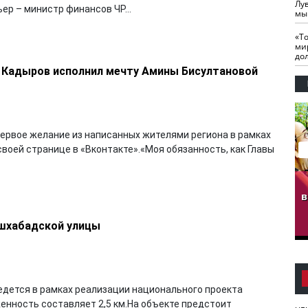
Лу
р – министр финансов ЧР...
мы
«Т
ми
до
н Кадыров исполнил мечту Амины Бисултановой
первое желание из написанных жителями региона в рамках
своей странице в «Вконтакте».«Моя обязанность, как Главы
гузов.
ЧЕЧНЯ. Обарг Варин
ЧЕЧНЯ. Хьаьжин
ан"
илли
мурд - обарг Вара
в
к)
Ашхабадской улицы
едется в рамках реализации национального проекта
енность составляет 2,5 км.На объекте предстоит