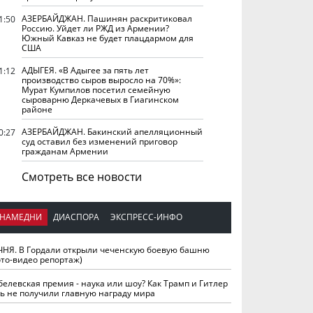
АЗЕРБАЙДЖАН. Пашинян раскритиковал
1:50
Россию. Уйдет ли РЖД из Армении?
Южный Кавказ не будет плацдармом для
США
АДЫГЕЯ. «В Адыгее за пять лет
1:12
производство сыров выросло на 70%»:
Мурат Кумпилов посетил семейную
сыроварню Деркачевых в Гиагинском
районе
АЗЕРБАЙДЖАН. Бакинский апелляционный
0:27
суд оставил без изменений приговор
гражданам Армении
Смотреть все новости
НАМЕДНИ
ДИАСПОРА
ЭКСПРЕСС-ИНФО
ЧНЯ. В Гордали открыли чеченскую боевую башню
ото-видео репортаж)
белевская премия - наука или шоу? Как Трамп и Гитлер
ть не получили главную награду мира