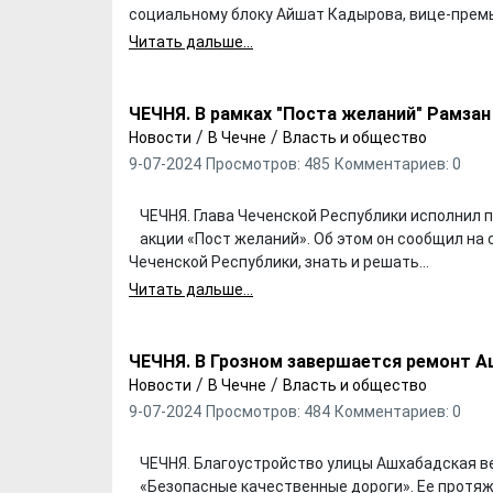
социальному блоку Айшат Кадырова, вице-премье
Читать дальше...
ЧЕЧНЯ. В рамках "Поста желаний" Рамза
/
/
Новости
В Чечне
Власть и общество
9-07-2024
Просмотров: 485
Комментариев: 0
ЧЕЧНЯ. Глава Чеченской Республики исполнил 
акции «Пост желаний». Об этом он сообщил на 
Чеченской Республики, знать и решать...
Х. Гапураев. Капкан
ЧЕЧНЯ. А. Ту
Читать дальше...
для Зелимхана (Отр.
"Зелимх
из романа «1овда»)
(Отрыво
ЧЕЧНЯ. В Грозном завершается ремонт 
/
/
Новости
В Чечне
Власть и общество
9-07-2024
Просмотров: 484
Комментариев: 0
ЧЕЧНЯ. Благоустройство улицы Ашхабадская в
«Безопасные качественные дороги». Ее протяж