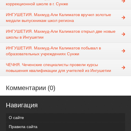
коррекционной школе в г. Сунже
ИНГУШЕТИЯ. Махмуд-Али Калиматов вручил золотые
медали выпускникам школ региона
ИНГУШЕТИЯ. Махмуд-Али Калиматов открыл две новые
школы в Ингушетии
ИНГУШЕТИЯ. Махмуд-Али Калиматов побывал в
образовательных учреждениях Сунжи
ЧЕЧНЯ. Чеченские специалисты провели курсы
повышения квалификации для учителей из Ингушетии
Комментарии (0)
Навигация
О сайте
Правила сайта