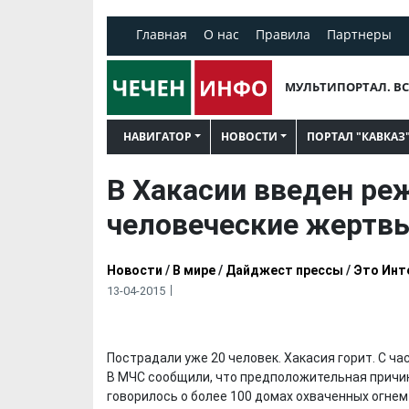
Главная
О нас
Правила
Партнеры
МУЛЬТИПОРТАЛ. ВС
НАВИГАТОР
НОВОСТИ
ПОРТАЛ "КАВКАЗ
В Хакасии введен ре
человеческие жертв
Новости
/
В мире
/
Дайджест прессы
/
Это Инт
13-04-2015
Пострадали уже 20 человек. Хакасия горит. С ча
В МЧС сообщили, что предположительная причин
говорилось о более 100 домах охваченных огнем