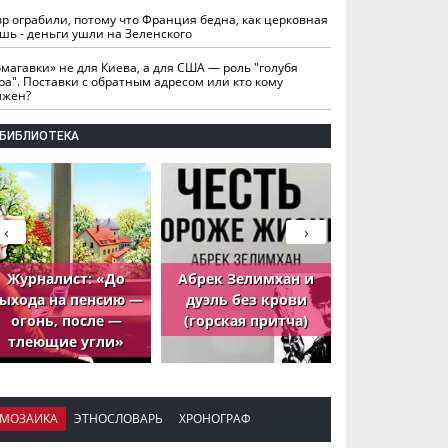
вр ограбили, потому что Франция бедна, как церковная
шь - деньги ушли на Зеленского
омагавки» не для Киева, а для США — роль "голубя
ра". Поставки с обратным адресом или кто кому
лжен?
БИБЛИОТЕКА
‹
›
Журналист: «До
Абрек Зелимхан и
Абрек Зели
ыхода на пенсию —
дуэль без крови
петух, ко
огонь, после —
(горская притча)
принёс де
тлеющие угли»
МОЗАИКА
ЭТНОСЛОВАРЬ
ХРОНОГРАФ