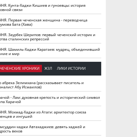
ЧНЯ. Кунта-Хаджи Кишиев и гуноевцы: история
ховной связи
ЧНЯ. Первая чеченская женщина - переводчица
умова Бата (Хава)
ЧНЯ. Заурбек Шерипов: первый чеченский историк и
ртва сталинских репрессий
ЧНЯ. Шамиль-Хаджи Каратаев: мудрец, объединивший
ание и мир
ЧЕЧЕНСКИЕ ХРОНИКИ
ЖЗЛ
ЛИКИ ИСТОРИИ
о абрека Зелимхана (рассказывает писатель и
рналист Абу Исмаилов)
рачой - Лам: духовная крепость и исторический символ
йпа Харачой
ЧНЯ. Мохмад-Хаджи из Атаги: архитектор союза
ченцев и ингушей
мсуддин-хаджи Автахаджиев: девять хаджей и
дрость веков