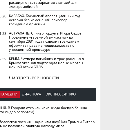
расширяют сеть зарядных станций для
электромобилей
КАРАБАХ. Бакинский апелляционный суд
0:20
оставил без изменений приговор
гражданам Армении
АСТРАХАНЬ. Спикер Гордумы Игорь Седов:
1:23
Продление «гаражной амнистии» до
сентября 2031 года позволит гражданам
оформить права на недвижимость по
упрощенной процедуре
КРЫМ. Четверо погибших и трое раненых в
9:59
Крыму: Аксёнов подтвердил новые жертвы
ночной атаки БПЛА
Смотреть все новости
НАМЕДНИ
ДИАСПОРА
ЭКСПРЕСС-ИНФО
ЧНЯ. В Гордали открыли чеченскую боевую башню
ото-видео репортаж)
белевская премия - наука или шоу? Как Трамп и Гитлер
ть не получили главную награду мира