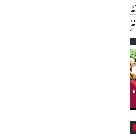
Лу
мы
«Т
ми
до
гузов.
ЧЕЧНЯ. Обарг Варин
ЧЕЧНЯ. Хьаьжин
ан"
илли
мурд - обарг Вара
в
к)