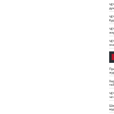
ЧЕ
ду
ЧЕ
Кур
ЧЕ
же
ЧЕ
зн
Пр
жу
Ха
те
ЧЕ
че
Ша
му