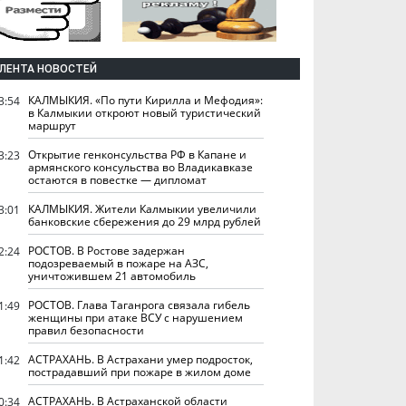
ЛЕНТА НОВОСТЕЙ
КАЛМЫКИЯ. «По пути Кирилла и Мефодия»:
3:54
в Калмыкии откроют новый туристический
маршрут
Открытие генконсульства РФ в Капане и
3:23
армянского консульства во Владикавказе
остаются в повестке — дипломат
КАЛМЫКИЯ. Жители Калмыкии увеличили
3:01
банковские сбережения до 29 млрд рублей
РОСТОВ. В Ростове задержан
2:24
подозреваемый в пожаре на АЗС,
уничтожившем 21 автомобиль
РОСТОВ. Глава Таганрога связала гибель
1:49
женщины при атаке ВСУ с нарушением
правил безопасности
АСТРАХАНЬ. В Астрахани умер подросток,
1:42
пострадавший при пожаре в жилом доме
АСТРАХАНЬ. В Астраханской области
0:34