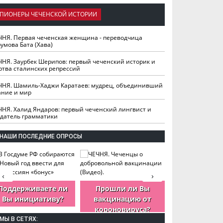
ПИОНЕРЫ ЧЕЧЕНСКОЙ ИСТОРИИ
ЧНЯ. Первая чеченская женщина - переводчица
умова Бата (Хава)
ЧНЯ. Заурбек Шерипов: первый чеченский историк и
ртва сталинских репрессий
ЧНЯ. Шамиль-Хаджи Каратаев: мудрец, объединивший
ание и мир
ЧНЯ. Халид Яндаров: первый чеченский лингвист и
здатель грамматики
НАШИ ПОСЛЕДНИЕ ОПРОСЫ
‹
›
Поддерживаете ли
Прошли ли Вы
Как Вы оцен
Вы инициативу?
вакцинацию от
деятельность
короновируса?
ЧР?
МЫ В СЕТЯХ: