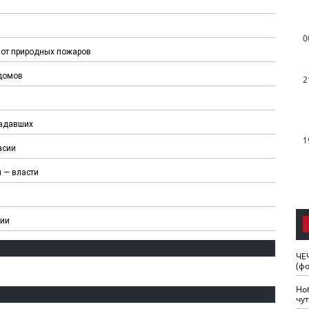
0
 от природных пожаров
 домов
2
радавших
1
асии
и — власти
сии
ЧЕ
(ф
Но
чу