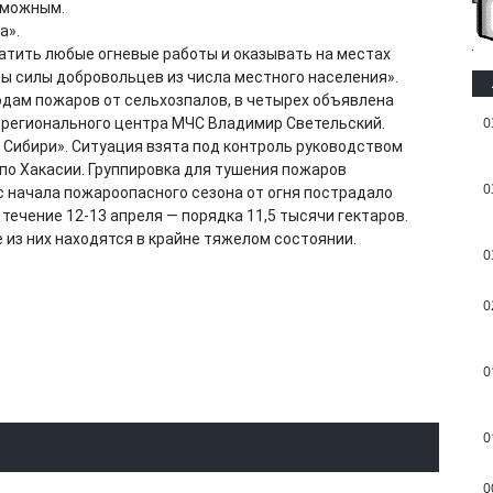
зможным.
а».
атить любые огневые работы и оказывать на местах
ы силы добровольцев из числа местного населения».
одам пожаров от сельхозпалов, в четырех объявлена
0
 регионального центра МЧС Владимир Светельский.
у Сибири». Ситуация взята под контроль руководством
по Хакасии. Группировка для тушения пожаров
0
с начала пожароопасного сезона от огня пострадало
 течение 12-13 апреля — порядка 11,5 тысячи гектаров.
 из них находятся в крайне тяжелом состоянии.
0
0
0
0
0