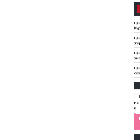
ЧЕ
Кур
ЧЕ
же
ЧЕ
зн
ЧЕ
со
изайн
Одобряете ли вы
Нужна ли "хартия
Ахмат"
антитабачный
ответственного
законопроект?
блогера"?