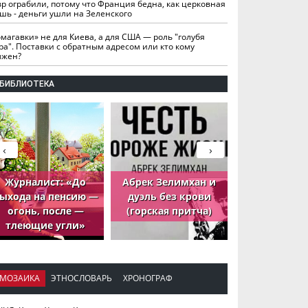
вр ограбили, потому что Франция бедна, как церковная
шь - деньги ушли на Зеленского
омагавки» не для Киева, а для США — роль "голубя
ра". Поставки с обратным адресом или кто кому
лжен?
БИБЛИОТЕКА
‹
›
Журналист: «До
Абрек Зелимхан и
Абрек Зели
ыхода на пенсию —
дуэль без крови
петух, ко
огонь, после —
(горская притча)
принёс де
тлеющие угли»
МОЗАИКА
ЭТНОСЛОВАРЬ
ХРОНОГРАФ