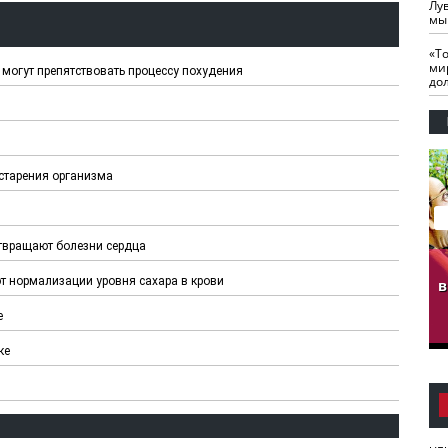
Лу
мы
«Т
ми
 могут препятствовать процессу похудения
до
старения организма
отвращают болезни сердца
гузов.
ЧЕЧНЯ. Обарг Варин
ЧЕЧНЯ. Хьаьжин
т нормализации уровня сахара в крови
ан"
илли
мурд - обарг Вара
в
к)
е
ке