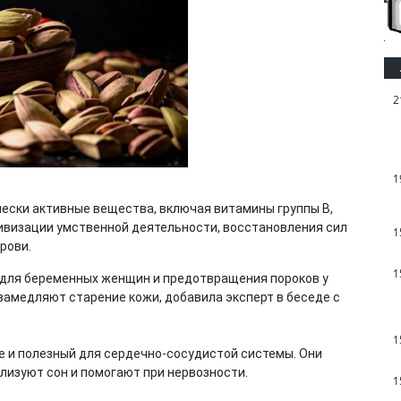
2
1
ески активные вещества, включая витамины группы B,
ивизации умственной деятельности, восстановления сил
1
рови.
1
 для беременных женщин и предотвращения пороков у
замедляют старение кожи, добавила эксперт в беседе с
1
 и полезный для сердечно-сосудистой системы. Они
изуют сон и помогают при нервозности.
1