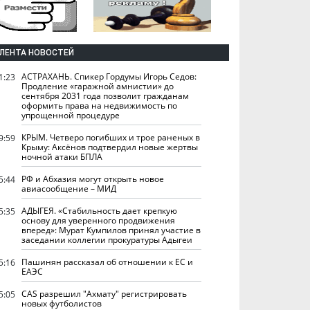
ЛЕНТА НОВОСТЕЙ
АСТРАХАНЬ. Спикер Гордумы Игорь Седов:
1:23
Продление «гаражной амнистии» до
сентября 2031 года позволит гражданам
оформить права на недвижимость по
упрощенной процедуре
КРЫМ. Четверо погибших и трое раненых в
9:59
Крыму: Аксёнов подтвердил новые жертвы
ночной атаки БПЛА
РФ и Абхазия могут открыть новое
5:44
авиасообщение – МИД
АДЫГЕЯ. «Стабильность дает крепкую
5:35
основу для уверенного продвижения
вперед»: Мурат Кумпилов принял участие в
заседании коллегии прокуратуры Адыгеи
Пашинян рассказал об отношении к ЕС и
5:16
ЕАЭС
CAS разрешил "Ахмату" регистрировать
5:05
новых футболистов