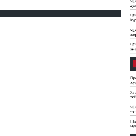
ЧЕ
ду
ЧЕ
Кур
ЧЕ
же
ЧЕ
зн
Пр
жу
Ха
те
ЧЕ
че
Ша
му