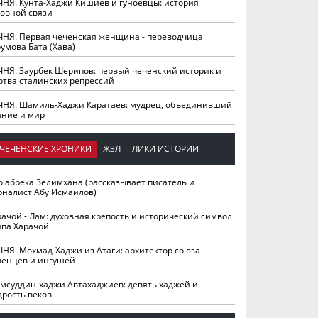
ЧНЯ. Кунта-Хаджи Кишиев и гуноевцы: история
ховной связи
ЧНЯ. Первая чеченская женщина - переводчица
умова Бата (Хава)
ЧНЯ. Заурбек Шерипов: первый чеченский историк и
ртва сталинских репрессий
ЧНЯ. Шамиль-Хаджи Каратаев: мудрец, объединивший
ание и мир
ЧЕЧЕНСКИЕ ХРОНИКИ
ЖЗЛ
ЛИКИ ИСТОРИИ
о абрека Зелимхана (рассказывает писатель и
рналист Абу Исмаилов)
рачой - Лам: духовная крепость и исторический символ
йпа Харачой
ЧНЯ. Мохмад-Хаджи из Атаги: архитектор союза
ченцев и ингушей
мсуддин-хаджи Автахаджиев: девять хаджей и
дрость веков