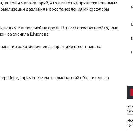
идантов и мало калорий, что делает их привлекательными
1
нормализации давления и восстановления микрофлоры
1
 людям с аллергией на орехи. В таких случаях необходима
ион, заключила Шмелева.
1
азвитие рака кишечника, а врач-диетолог назвала
1
тер. Перед применением рекомендаций обратитесь за
ЧЕ
(ф
Но
чу