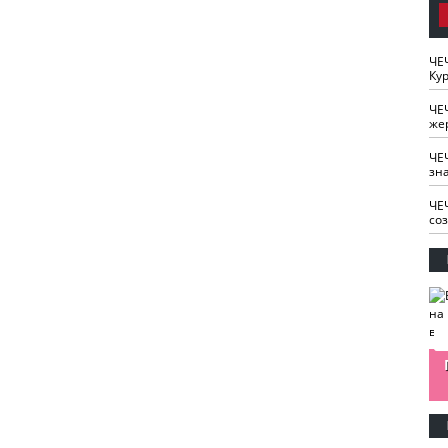
ЧЕ
Кур
ЧЕ
же
ЧЕ
зн
ЧЕ
со
изайн
Одобряете ли вы
Нужна ли "хартия
Ахмат"
антитабачный
ответственного
законопроект?
блогера"?