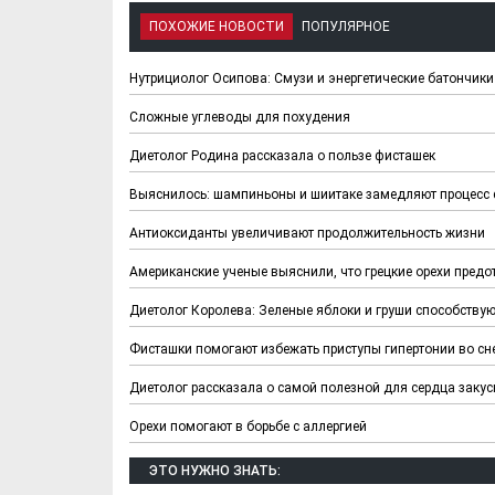
ПОХОЖИЕ НОВОСТИ
ПОПУЛЯРНОЕ
Нутрициолог Осипова: Смузи и энергетические батончики
Сложные углеводы для похудения
Диетолог Родина рассказала о пользе фисташек
Выяснилось: шампиньоны и шиитаке замедляют процесс 
Антиоксиданты увеличивают продолжительность жизни
Американские ученые выяснили, что грецкие орехи пред
Х. Гапураев. Капкан
ЧЕЧНЯ. А. Ту
Диетолог Королева: Зеленые яблоки и груши способствую
для Зелимхана (Отр.
"Зелимх
из романа «1овда»)
(Отрыво
Фисташки помогают избежать приступы гипертонии во сн
Диетолог рассказала о самой полезной для сердца закус
Орехи помогают в борьбе с аллергией
ЭТО НУЖНО ЗНАТЬ: