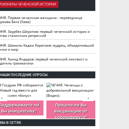
ПИОНЕРЫ ЧЕЧЕНСКОЙ ИСТОРИИ
ЧНЯ. Первая чеченская женщина - переводчица
умова Бата (Хава)
ЧНЯ. Заурбек Шерипов: первый чеченский историк и
ртва сталинских репрессий
ЧНЯ. Шамиль-Хаджи Каратаев: мудрец, объединивший
ание и мир
ЧНЯ. Халид Яндаров: первый чеченский лингвист и
здатель грамматики
НАШИ ПОСЛЕДНИЕ ОПРОСЫ
‹
›
Поддерживаете ли
Прошли ли Вы
Как Вы оцен
Вы инициативу?
вакцинацию от
деятельность
короновируса?
ЧР?
МЫ В СЕТЯХ: