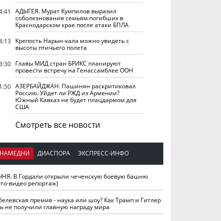
АДЫГЕЯ. Мурат Кумпилов выразил
4:41
соболезнования семьям погибших в
Краснодарском крае после атаки БПЛА
Крепость Нарын-кала можно увидеть с
4:13
высоты птичьего полета
Главы МИД стран БРИКС планируют
3:30
провести встречу на Генассамблее ООН
АЗЕРБАЙДЖАН. Пашинян раскритиковал
1:50
Россию. Уйдет ли РЖД из Армении?
Южный Кавказ не будет плацдармом для
США
Смотреть все новости
НАМЕДНИ
ДИАСПОРА
ЭКСПРЕСС-ИНФО
ЧНЯ. В Гордали открыли чеченскую боевую башню
ото-видео репортаж)
белевская премия - наука или шоу? Как Трамп и Гитлер
ть не получили главную награду мира