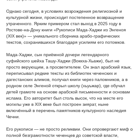
Однако сегодня, в условиях возрождения религиозной и
культурной жизни, происходит постепенное возвращение
утраченного. Ярким примером стал выход в 2025 году в
Ростове-на-Дону книги «Рукописи Мада-Хаджи из Энгеноя
(XIX век)» — уникального сборника арабо-графических
текстов, сохранившихся благодаря усилиям его потомков.
Мада-Хаджи, сын приёмной дочери легендарного
суфийского шейха Ташу-Хаджи (Воккха-Хьажи), был не
просто верующим, а просветителем. Он знал арабский язык,
переписывал редкие тексты из библиотек чеченских и
дагестанских алимов, получал книги через паломников, а в
родном селе Энгеной открыл школу (хьуьжар), где обучал
детей грамоте на основе арабской письменности и основам
ислама. Его авторитет был столь высок, что на месте его
могилы уже в XIX веке был построен зиярат, ныне
включённый в перечень памятников культурного наследия
Чечни.
Его рукописи — не просто реликвии. Они опровергают миф о
полной безграмотности чеченцев до советской власти,