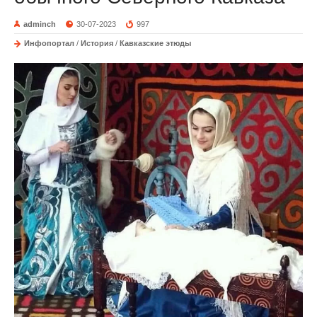
adminch
30-07-2023
997
Инфопортал
/
История
/
Кавказские этюды