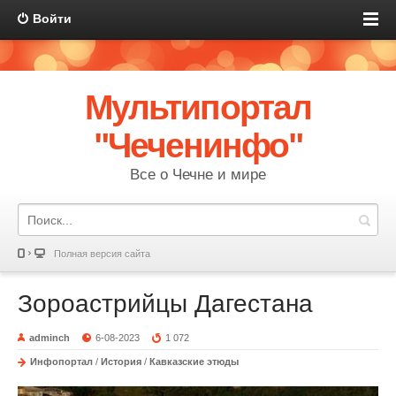
Войти
Мультипортал
"Чеченинфо"
Все о Чечне и мире
Полная версия сайта
Зороастрийцы Дагестана
adminch
6-08-2023
1 072
Инфопортал
/
История
/
Кавказские этюды