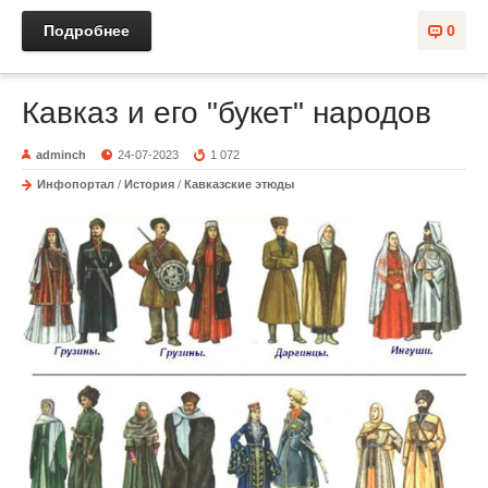
Подробнее
0
Кавказ и его "букет" народов
adminch
24-07-2023
1 072
Инфопортал
/
История
/
Кавказские этюды