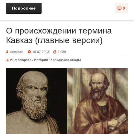
Подробнее
0
О происхождении термина
Кавказ (главные версии)
adminch
18-07-2023
1 089
Инфопортал
/
История
/
Кавказские этюды