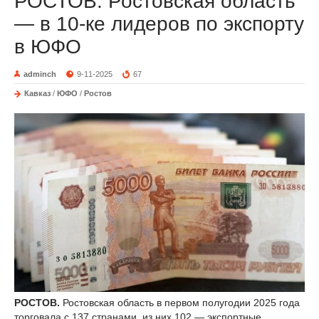
РОСТОВ. Ростовская область
— в 10-ке лидеров по экспорту
в ЮФО
adminch
9-11-2025
67
Кавказ
/
ЮФО
/
Ростов
РОСТОВ.
Ростовская область в первом полугодии 2025 года
торговала с 137 странами, из них 102 — экспортные