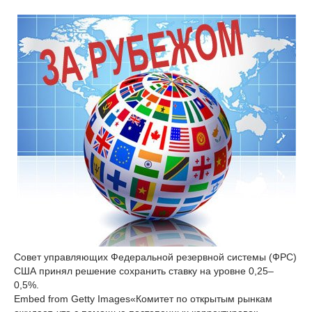
Совет управляющих Федеральной резервной системы (ФРС)
США принял решение сохранить ставку на уровне 0,25–
0,5%.
Embed from Getty Images«Комитет по открытым рынкам