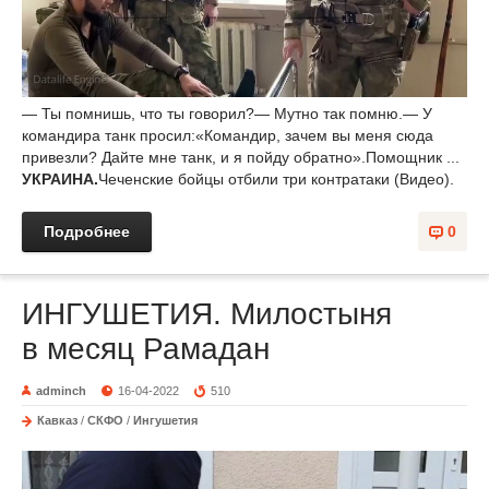
— Ты помнишь, что ты говорил?— Мутно так помню.— У
командира танк просил:«Командир, зачем вы меня сюда
привезли? Дайте мне танк, и я пойду обратно».Помощник ...
УКРАИНА.
Чеченские бойцы отбили три контратаки (Видео).
Подробнее
0
ИНГУШЕТИЯ. Милостыня
в месяц Рамадан
adminch
16-04-2022
510
Кавказ
/
СКФО
/
Ингушетия