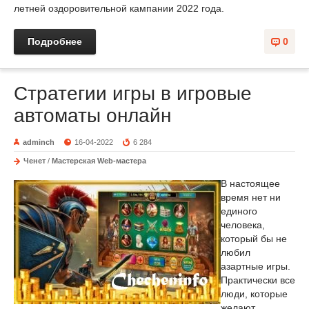
летней оздоровительной кампании 2022 года.
Подробнее
0
Стратегии игры в игровые
автоматы онлайн
adminch
16-04-2022
6 284
Ченет
/
Мастерская Web-мастера
В настоящее
время нет ни
единого
человека,
который бы не
любил
азартные игры.
Практически все
люди, которые
желают