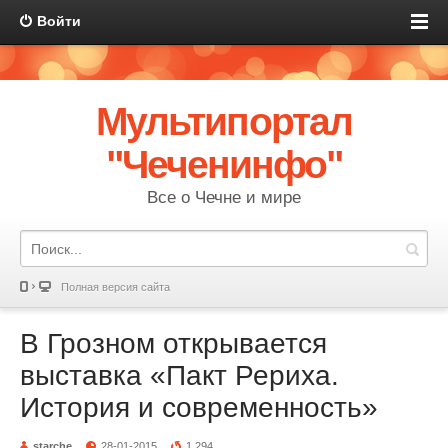
Войти
Мультипортал
"Чеченинфо"
Все о Чечне и мире
Полная версия сайта
В Грозном открывается
выставка «Пакт Рериха.
История и современность»
starche
28-01-2015
1 294