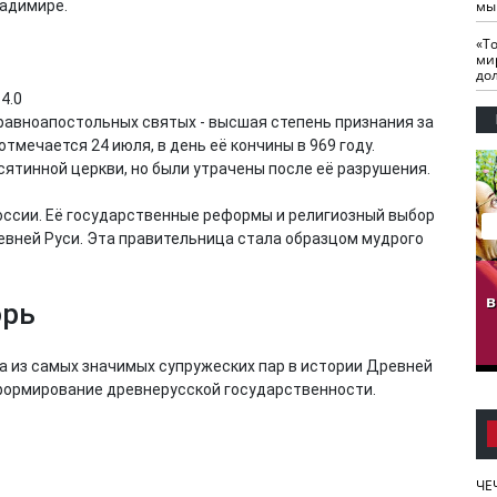
ладимире.
мы
«Т
ми
до
4.0
 равноапостольных святых - высшая степень признания за
мечается 24 июля, в день её кончины в 969 году.
ятинной церкви, но были утрачены после её разрушения.
России. Её государственные реформы и религиозный выбор
вней Руси. Эта правительница стала образцом мудрого
гузов.
ЧЕЧНЯ. Обарг Варин
ЧЕЧНЯ. Хьаьжин
ан"
илли
мурд - обарг Вара
в
орь
к)
дна из самых значимых супружеских пар в истории Древней
 формирование древнерусской государственности.
ЧЕ