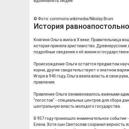
вдохновлять людей.
© Фото: commons.wikimedia/Nikolay Bruni
История равноапостольно
Княгиня Ольга жила в X веке. Правительница во
которая приняла христианство. Древнерусские л
подробные сведения о её жизни и государствен
Происхождение Ольги остаётся предметом научн
корни, другие свидетельствуют о знатном варя
Игоря в 945 году, Ольга взяла власть в свои ру
правления.
Правление Ольги ознаменовалось важными адм
"погостов" - специальных центров для сбора да
центральную власть молодого государства.
В 957 году произошло знаменательное событие 
Елена. Хотя сын Святослав сохранил верность 