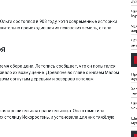
ду
ЧЕ
Кур
 Ольги состоялся в 903 году, хотя современные историки
ЧЕ
ожительно происходившая из псковских земель, стала
же
ЧЕ
зн
ря
 время сбора дани. Летопись сообщает, что он попытался
звало их возмущение. Древляне во главе с князем Малом
Пр
жу
 двум согнутым деревьям и разорвав пополам.
Ха
те
ЧЕ
че
драя и решительная правительница. Она отомстила
их столицу Искоростень, и установила для них тяжёлую
Ша
му