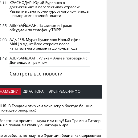
КРАСНОДАР. Юрий Бурлачко о
3:11
достижениях и перспективах отрасли:
Развитие санаторно-курортного комплекса
– приоритет краевой власти
АЗЕРБАЙДЖАН. Пашинян и Трамп
2:35
обсудили по телефону TRIPP
АДЫГЕЯ. Мурат Кумпилов: Новый офис
2:03
МФЦ в Адыгейске откроют после
капитального ремонта до конца года
АЗЕРБАЙДЖАН. Ильхам Алиев поговорил с
1:48
Дональдом Трампом
Смотреть все новости
НАМЕДНИ
ДИАСПОРА
ЭКСПРЕСС-ИНФО
ЧНЯ. В Гордали открыли чеченскую боевую башню
ото-видео репортаж)
белевская премия - наука или шоу? Как Трамп и Гитлер
ть не получили главную награду мира
вр ограбили, потому что Франция бедна, как церковная