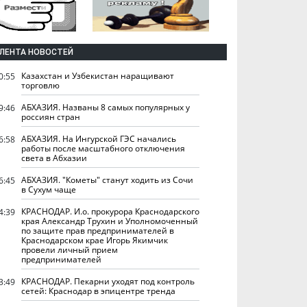
ЛЕНТА НОВОСТЕЙ
Казахстан и Узбекистан наращивают
0:55
торговлю
АБХАЗИЯ. Названы 8 самых популярных у
9:46
россиян стран
АБХАЗИЯ. На Ингурской ГЭС начались
6:58
работы после масштабного отключения
света в Абхазии
АБХАЗИЯ. "Кометы" станут ходить из Сочи
6:45
в Сухум чаще
КРАСНОДАР. И.о. прокурора Краснодарского
4:39
края Александр Трухин и Уполномоченный
по защите прав предпринимателей в
Краснодарском крае Игорь Якимчик
провели личный прием
предпринимателей
КРАСНОДАР. Пекарни уходят под контроль
3:49
сетей: Краснодар в эпицентре тренда