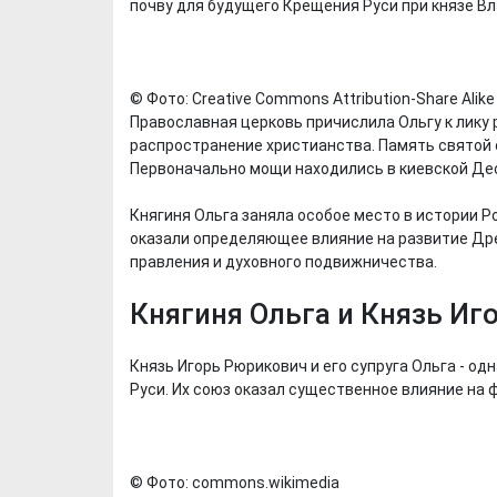
почву для будущего Крещения Руси при князе В
© Фото: Creative Commons Attribution-Share Alike 
Православная церковь причислила Ольгу к лику
распространение христианства. Память святой от
Первоначально мощи находились в киевской Дес
Княгиня Ольга заняла особое место в истории 
оказали определяющее влияние на развитие Дре
правления и духовного подвижничества.
Х. Гапураев. Капкан
ЧЕЧНЯ. А. Ту
для Зелимхана (Отр.
"Зелимх
Княгиня Ольга и Князь Иг
из романа «1овда»)
(Отрыво
Князь Игорь Рюрикович и его супруга Ольга - о
Руси. Их союз оказал существенное влияние на
© Фото: commons.wikimedia