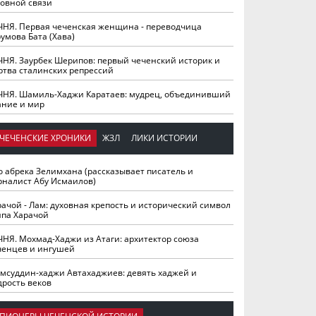
ховной связи
ЧНЯ. Первая чеченская женщина - переводчица
умова Бата (Хава)
ЧНЯ. Заурбек Шерипов: первый чеченский историк и
ртва сталинских репрессий
ЧНЯ. Шамиль-Хаджи Каратаев: мудрец, объединивший
ание и мир
ЧЕЧЕНСКИЕ ХРОНИКИ
ЖЗЛ
ЛИКИ ИСТОРИИ
о абрека Зелимхана (рассказывает писатель и
рналист Абу Исмаилов)
рачой - Лам: духовная крепость и исторический символ
йпа Харачой
ЧНЯ. Мохмад-Хаджи из Атаги: архитектор союза
ченцев и ингушей
мсуддин-хаджи Автахаджиев: девять хаджей и
дрость веков