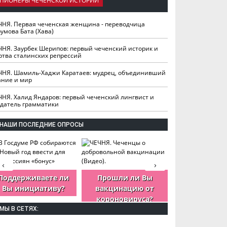
ПИОНЕРЫ ЧЕЧЕНСКОЙ ИСТОРИИ
ЧНЯ. Первая чеченская женщина - переводчица
умова Бата (Хава)
ЧНЯ. Заурбек Шерипов: первый чеченский историк и
ртва сталинских репрессий
ЧНЯ. Шамиль-Хаджи Каратаев: мудрец, объединивший
ание и мир
ЧНЯ. Халид Яндаров: первый чеченский лингвист и
здатель грамматики
НАШИ ПОСЛЕДНИЕ ОПРОСЫ
‹
›
Поддерживаете ли
Прошли ли Вы
Как Вы оцен
Вы инициативу?
вакцинацию от
деятельность
короновируса?
ЧР?
МЫ В СЕТЯХ: