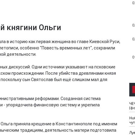
0
0
й княгини Ольги
0
шла в историю как первая женщина во главе Киевской Руси,
етописи, особенно "Повесть временных лет", сохранили
ной деятельности.
0
ых дискуссий. Одни источники указывают на псковские
жском происхождении. После убийства древлянами князя
ки, поскольку сын Святослав был ещё слишком мал для
инистративными реформами. Созданная система
ЧЕ
ни - упорядочила финансовую систему и укрепила
(ф
Но
чу
- Ольга приняла крещение в Константинополе под именем
языческим традициям, деятельность матери подготовила
Лу