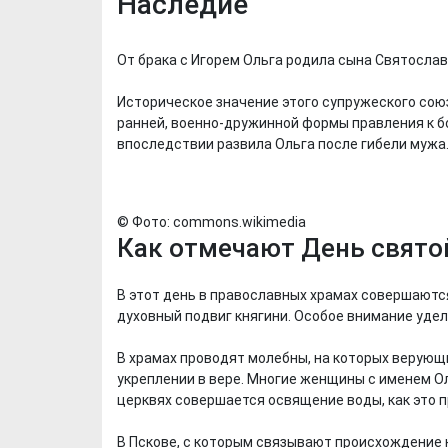
Наследие
От брака с Игорем Ольга родила сына Святослав
Историческое значение этого супружеского союз
ранней, военно-дружинной формы правления к б
впоследствии развила Ольга после гибели мужа
© Фото: commons.wikimedia
Как отмечают День свято
В этот день в православных храмах совершаютс
духовный подвиг княгини. Особое внимание удел
Хотели бы Вы
Выбираем д
В храмах проводят молебны, на которых верующ
переехать в другой
формы ФК "
укреплении в вере. Многие женщины с именем Ол
регион РФ?
церквях совершается освящение воды, как это п
В Пскове, с которым связывают происхождение 