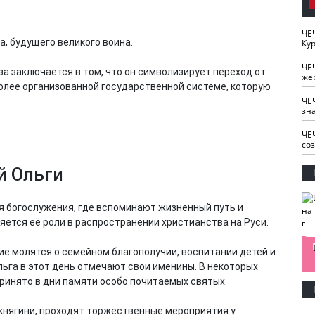
ЧЕ
а, будущего великого воина.
Кур
ЧЕ
а заключается в том, что он символизирует переход от
же
олее организованной государственной системе, которую
ЧЕ
.
зн
ЧЕ
со
й Ольги
я богослужения, где вспоминают жизненный путь и
яется её роли в распространении христианства на Руси.
изайн
Одобряете ли вы
Нужна ли "хартия
ие молятся о семейном благополучии, воспитании детей и
Ахмат"
антитабачный
ответственного
ьга в этот день отмечают свои именины. В некоторых
законопроект?
блогера"?
ринято в дни памяти особо почитаемых святых.
княгини, проходят торжественные мероприятия у