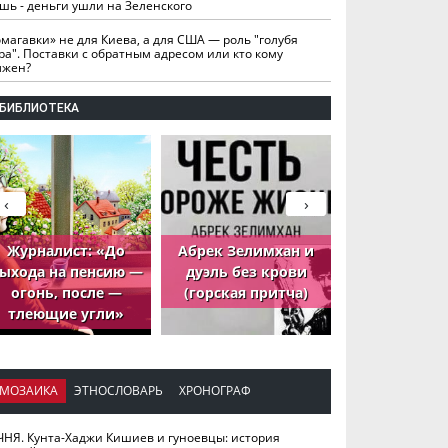
шь - деньги ушли на Зеленского
омагавки» не для Киева, а для США — роль "голубя
ра". Поставки с обратным адресом или кто кому
лжен?
БИБЛИОТЕКА
‹
›
Журналист: «До
Абрек Зелимхан и
Абрек Зели
ыхода на пенсию —
дуэль без крови
петух, ко
огонь, после —
(горская притча)
принёс де
тлеющие угли»
МОЗАИКА
ЭТНОСЛОВАРЬ
ХРОНОГРАФ
ЧНЯ. Кунта-Хаджи Кишиев и гуноевцы: история