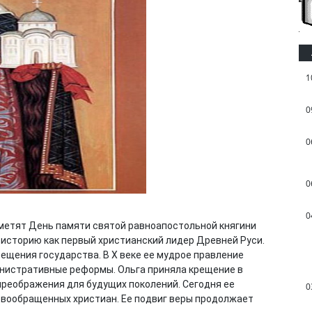
1
0
0
0
0
метят День памяти святой равноапостольной княгини
историю как первый христианский лидер Древней Руси.
ещения государства. В X веке ее мудрое правление
инистративные реформы. Ольга приняла крещение в
преображения для будущих поколений. Сегодня ее
0
овообращенных христиан. Ее подвиг веры продолжает