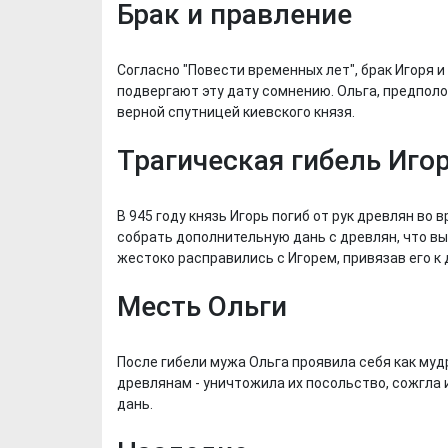
Брак и правление
Согласно "Повести временных лет", брак Игоря и
подвергают эту дату сомнению. Ольга, предпол
верной спутницей киевского князя.
Трагическая гибель Иго
В 945 году князь Игорь погиб от рук древлян во
собрать дополнительную дань с древлян, что вы
жестоко расправились с Игорем, привязав его к
Месть Ольги
После гибели мужа Ольга проявила себя как му
древлянам - уничтожила их посольство, сожгла 
дань.