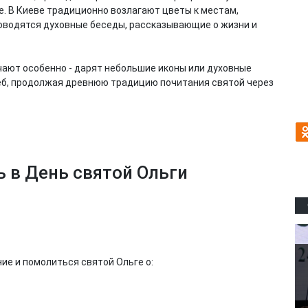
е. В Киеве традиционно возлагают цветы к местам,
роводятся духовные беседы, рассказывающие о жизни и
ечают особенно - дарят небольшие иконы или духовные
леб, продолжая древнюю традицию почитания святой через
 в День святой Ольги
ие и помолиться святой Ольге о: