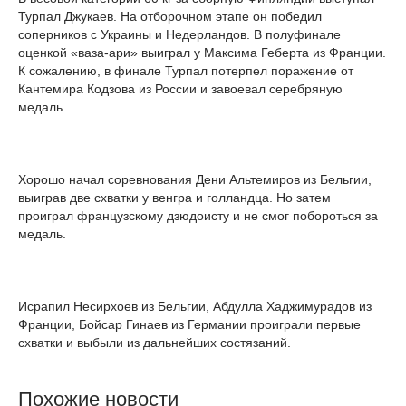
Турпал Джукаев. На отборочном этапе он победил
соперников с Украины и Недерландов. В полуфинале
оценкой «ваза-ари» выиграл у Максима Геберта из Франции.
К сожалению, в финале Турпал потерпел поражение от
Кантемира Кодзова из России и завоевал серебряную
медаль.
Хорошо начал соревнования Дени Альтемиров из Бельгии,
выиграв две схватки у венгра и голландца. Но затем
проиграл французскому дзюдоисту и не смог побороться за
медаль.
Исрапил Несирхоев из Бельгии, Абдулла Хаджимурадов из
Франции, Бойсар Гинаев из Германии проиграли первые
схватки и выбыли из дальнейших состязаний.
Похожие новости