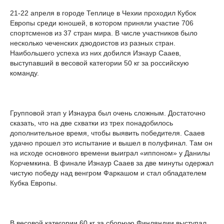
21-22 апреля в городе Теплице в Чехии проходил Кубок
Европы среди юношей, в котором приняли участие 706
спортсменов из 37 стран мира. В числе участников было
несколько чеченских дзюдоистов из разных стран.
Наибольшего успеха из них добился Изнаур Сааев,
выступавший в весовой категории 50 кг за российскую
команду.
Групповой этап у Изнаура был очень сложным. Достаточно
сказать, что на две схватки из трех понадобилось
дополнительное время, чтобы выявить победителя. Сааев
удачно прошел это испытание и вышел в полуфинал. Там он
на исходе основного времени выиграл «иппоном» у Данилы
Корчемкина. В финале Изнаур Сааев за две минуты одержал
чистую победу над венгром Фаркашом и стал обладателем
Кубка Европы.
В весовой категории 60 кг за сборную Финляндии выступал