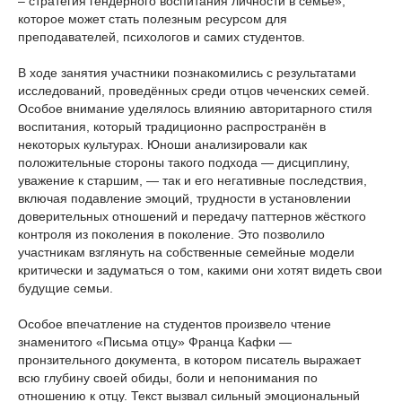
– стратегия гендерного воспитания личности в семье»,
которое может стать полезным ресурсом для
преподавателей, психологов и самих студентов.
В ходе занятия участники познакомились с результатами
исследований, проведённых среди отцов чеченских семей.
Особое внимание уделялось влиянию авторитарного стиля
воспитания, который традиционно распространён в
некоторых культурах. Юноши анализировали как
положительные стороны такого подхода — дисциплину,
уважение к старшим, — так и его негативные последствия,
включая подавление эмоций, трудности в установлении
доверительных отношений и передачу паттернов жёсткого
контроля из поколения в поколение. Это позволило
участникам взглянуть на собственные семейные модели
критически и задуматься о том, какими они хотят видеть свои
будущие семьи.
Особое впечатление на студентов произвело чтение
знаменитого «Письма отцу» Франца Кафки —
пронзительного документа, в котором писатель выражает
всю глубину своей обиды, боли и непонимания по
отношению к отцу. Текст вызвал сильный эмоциональный