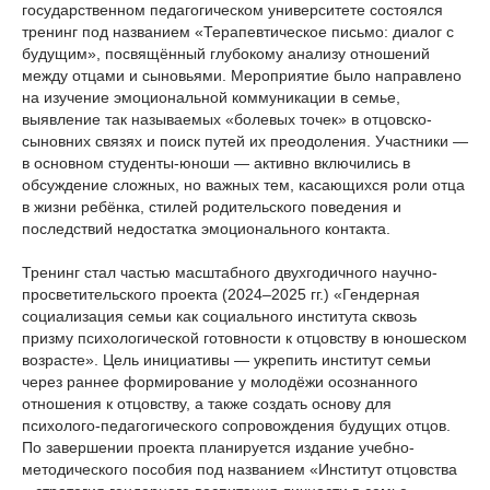
государственном педагогическом университете состоялся
тренинг под названием «Терапевтическое письмо: диалог с
будущим», посвящённый глубокому анализу отношений
между отцами и сыновьями. Мероприятие было направлено
на изучение эмоциональной коммуникации в семье,
выявление так называемых «болевых точек» в отцовско-
сыновних связях и поиск путей их преодоления. Участники —
в основном студенты-юноши — активно включились в
обсуждение сложных, но важных тем, касающихся роли отца
в жизни ребёнка, стилей родительского поведения и
последствий недостатка эмоционального контакта.
Тренинг стал частью масштабного двухгодичного научно-
просветительского проекта (2024–2025 гг.) «Гендерная
социализация семьи как социального института сквозь
призму психологической готовности к отцовству в юношеском
возрасте». Цель инициативы — укрепить институт семьи
через раннее формирование у молодёжи осознанного
отношения к отцовству, а также создать основу для
психолого-педагогического сопровождения будущих отцов.
По завершении проекта планируется издание учебно-
методического пособия под названием «Институт отцовства