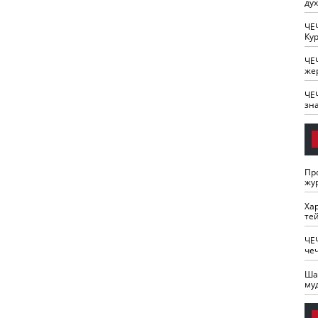
ду
ЧЕ
Кур
ЧЕ
же
ЧЕ
зн
Пр
жу
Ха
те
ЧЕ
че
Ша
му