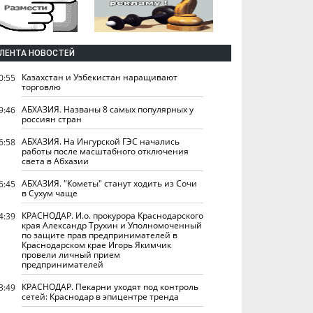
ЛЕНТА НОВОСТЕЙ
Казахстан и Узбекистан наращивают
0:55
торговлю
АБХАЗИЯ. Названы 8 самых популярных у
9:46
россиян стран
АБХАЗИЯ. На Ингурской ГЭС начались
6:58
работы после масштабного отключения
света в Абхазии
АБХАЗИЯ. "Кометы" станут ходить из Сочи
6:45
в Сухум чаще
КРАСНОДАР. И.о. прокурора Краснодарского
4:39
края Александр Трухин и Уполномоченный
по защите прав предпринимателей в
Краснодарском крае Игорь Якимчик
провели личный прием
предпринимателей
КРАСНОДАР. Пекарни уходят под контроль
3:49
сетей: Краснодар в эпицентре тренда