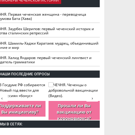
ПИОНЕРЫ ЧЕЧЕНСКОЙ ИСТОРИИ
ЧНЯ. Первая чеченская женщина - переводчица
умова Бата (Хава)
ЧНЯ. Заурбек Шерипов: первый чеченский историк и
ртва сталинских репрессий
ЧНЯ. Шамиль-Хаджи Каратаев: мудрец, объединивший
ание и мир
ЧНЯ. Халид Яндаров: первый чеченский лингвист и
здатель грамматики
НАШИ ПОСЛЕДНИЕ ОПРОСЫ
‹
›
Поддерживаете ли
Прошли ли Вы
Как Вы оцен
Вы инициативу?
вакцинацию от
деятельность
короновируса?
ЧР?
МЫ В СЕТЯХ: