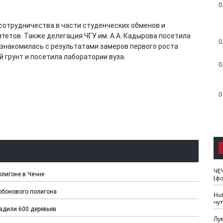
0
сотрудничества в части студенческих обменов и
тетов. Также делегация ЧГУ им. А.А. Кадырова посетила
0
знакомилась с результатами замеров первого роста
й грунт и посетила лаборатории вуза.
0
0
ЧЕ
лигоне в Чечне
(ф
арбонового полигона
Но
чу
садили 600 деревьев
Лу