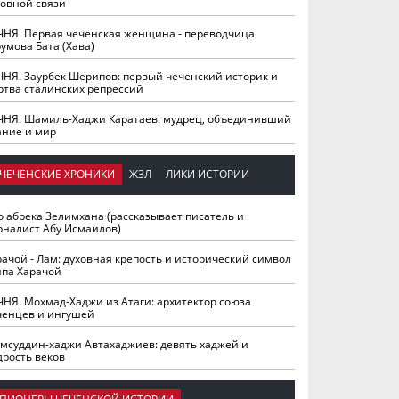
ховной связи
ЧНЯ. Первая чеченская женщина - переводчица
умова Бата (Хава)
ЧНЯ. Заурбек Шерипов: первый чеченский историк и
ртва сталинских репрессий
ЧНЯ. Шамиль-Хаджи Каратаев: мудрец, объединивший
ание и мир
ЧЕЧЕНСКИЕ ХРОНИКИ
ЖЗЛ
ЛИКИ ИСТОРИИ
о абрека Зелимхана (рассказывает писатель и
рналист Абу Исмаилов)
рачой - Лам: духовная крепость и исторический символ
йпа Харачой
ЧНЯ. Мохмад-Хаджи из Атаги: архитектор союза
ченцев и ингушей
мсуддин-хаджи Автахаджиев: девять хаджей и
дрость веков