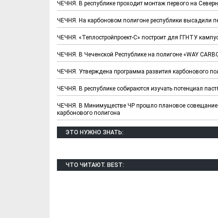
ЧЕЧНЯ. В республике проходит монтаж первого на Север
ЧЕЧНЯ. На карбоновом полигоне республики высадили п
ЧЕЧНЯ. «Теплостройпроект-С» построит для ГГНТУ кампу
ЧЕЧНЯ. В Чеченской Республике на полигоне «WAY CARB
ЧЕЧНЯ. Утверждена программа развития карбонового по
ЧЕЧНЯ. В республике собираются изучать потенциал пас
ЧЕЧНЯ. В Минимуществе ЧР прошло плановое совещание 
карбонового полигона
Х. Гапураев. Капкан
ЧЕЧНЯ. А. Ту
для Зелимхана (Отр.
"Зелимх
ЭТО НУЖНО ЗНАТЬ:
из романа «1овда»)
(Отрыво
ЧТО ЧИТАЮТ. BEST: