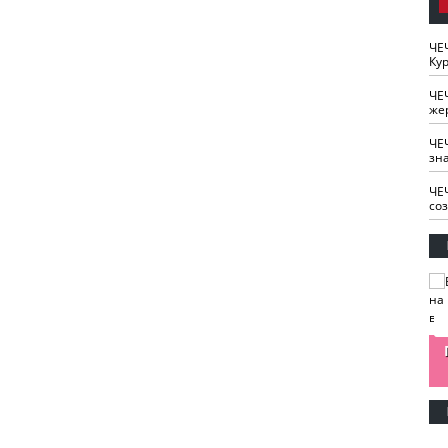
ЧЕ
Кур
ЧЕ
же
ЧЕ
зн
ЧЕ
со
изайн
Одобряете ли вы
Нужна ли "хартия
Ахмат"
антитабачный
ответственного
законопроект?
блогера"?