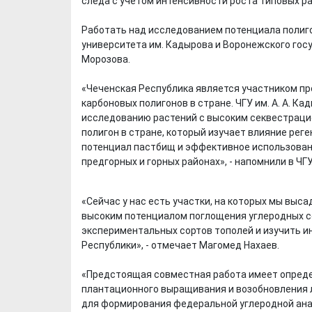
следа с учетом интенсивности роста типовых ра
Работать над исследованием потенциала полиго
университета им. Кадырова и Воронежского гос
Морозова.
«Чеченская Республика является участником п
карбоновых полигонов в стране. ЧГУ им. А. А. К
исследованию растений с высоким секвестраци
полигон в стране, который изучает влияние ре
потенциал пастбищ и эффективное использован
предгорных и горных районах», - напомнили в ЧГУ
«Сейчас у нас есть участки, на которых мы вы
высоким потенциалом поглощения углеродных с
экспериментальных сортов тополей и изучить и
Республики», - отмечает Магомед Нахаев.
«Предстоящая совместная работа имеет опреде
плантационного выращивания и возобновления л
для формирования федеральной углеродной анали