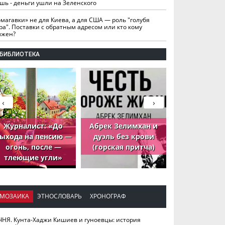
шь - деньги ушли на Зеленского
омагавки» не для Киева, а для США — роль "голубя
ра". Поставки с обратным адресом или кто кому
лжен?
БИБЛИОТЕКА
‹
›
Журналист: «До
Абрек Зелимхан и
Абрек Зели
ыхода на пенсию —
дуэль без крови
петух, ко
огонь, после —
(горская притча)
принёс де
тлеющие угли»
МОЗАИКА
ЭТНОСЛОВАРЬ
ХРОНОГРАФ
ЧНЯ. Кунта-Хаджи Кишиев и гуноевцы: история