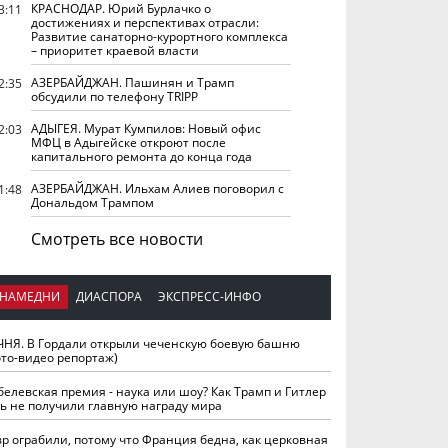
КРАСНОДАР. Юрий Бурлачко о
3:11
достижениях и перспективах отрасли:
Развитие санаторно-курортного комплекса
– приоритет краевой власти
АЗЕРБАЙДЖАН. Пашинян и Трамп
2:35
обсудили по телефону TRIPP
АДЫГЕЯ. Мурат Кумпилов: Новый офис
2:03
МФЦ в Адыгейске откроют после
капитального ремонта до конца года
АЗЕРБАЙДЖАН. Ильхам Алиев поговорил с
1:48
Дональдом Трампом
Смотреть все новости
НАМЕДНИ
ДИАСПОРА
ЭКСПРЕСС-ИНФО
ЧНЯ. В Гордали открыли чеченскую боевую башню
ото-видео репортаж)
белевская премия - наука или шоу? Как Трамп и Гитлер
ть не получили главную награду мира
вр ограбили, потому что Франция бедна, как церковная