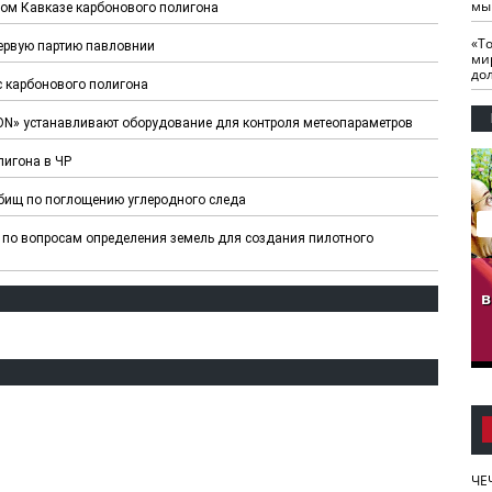
мы
ном Кавказе карбонового полигона
«Т
ервую партию павловнии
ми
до
с карбонового полигона
ON» устанавливают оборудование для контроля метеопараметров
лигона в ЧР ⠀
тбищ по поглощению углеродного следа
по вопросам определения земель для создания пилотного
гузов.
ЧЕЧНЯ. Обарг Варин
ЧЕЧНЯ. Хьаьжин
ан"
илли
мурд - обарг Вара
в
к)
ЧЕ