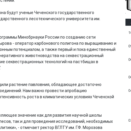
стений.
на будут ученые Чеченского государственного
ударственного лесотехнического университета им.
1
рограммы Минобрнауки России по созданию сети
адырова - оператор карбонового полигона по выращиванию и
0
онным потенциалом, а также первый и пока единственный
генеративного животноводства на секвестрационный
0
ие секвестрационных технологий на пастбищах в
.
0
садили растение павловния, обладающее достаточно
0
оединений. Нам важно провести апробацию
нтенсивность роста в климатических условиях Чеченской
ляющее значение как для развития научной школы
0
есов, так и для проведения исследований, необходимых
тики», - отмечает ректор ВГЛТУ им. Г.Ф. Морозова