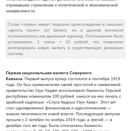
отражавшая стремление к политической и экономической
независимости.
Слово «туман» имеет тюркское происхождение и означает
«десять тысяч» (от tümen), но в данном контексте
использовалось как денежная единица. Соотношение было
установлено: 1 туман = 10 рублей, что позволяло
интегрировать новую валюту в существующую денежную
систему.
Первая национальная валюта Северного
Кавказа.
Первый выпуск купюр состоялся в сентябре 1919
года. Он был примечателен своей простотой и символикой:
правительство Узун-Хаджи использовало банкноты Терской
республики номиналом 100 рублей, нанося на них печать с
арабской надписью: «Слуга бедных Узун Хаир». Этот акт
стал одновременно финансовым и идеологическим —
знаком легитимности новой власти. Последующие выпуски
прошли с 2 октября по ноябрь 1919 года, а третий — в
декабре того же года. Были отпечатаны банкноты