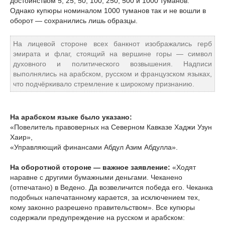
достоинством 5, 25, 50, 100, 250, 500 и 1000 туманов.
Однако купюры номиналом 1000 туманов так и не вошли в
оборот — сохранились лишь образцы.
На лицевой стороне всех банкнот изображались герб
эмирата и флаг, стоящий на вершине горы — символ
духовного и политического возвышения. Надписи
выполнялись на арабском, русском и французском языках,
что подчёркивало стремление к широкому признанию.
На арабском языке было указано:
«Повелитель правоверных на Северном Кавказе Хаджи Узун
Хаир»,
«Управляющий финансами Абдул Азим Абдулла».
На оборотной стороне — важное заявление:
«Ходят
наравне с другими бумажными деньгами. Чеканено
(отпечатано) в Ведено. Да возвеличится победа его. Чеканка
подобных напечатанному карается, за исключением тех,
кому законно разрешено правительством». Все купюры
содержали предупреждение на русском и арабском: