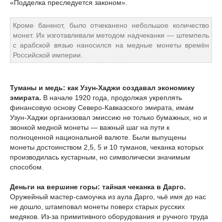
«Подделка преследуется законом».
Кроме банкнот, было отчеканено небольшое количество
монет. Их изготавливали методом надчеканки — штемпель
с арабской вязью наносился на медные монеты времён
Российской империи.
Туманы и медь: как Узун-Хаджи создавал экономику
эмирата.
В начале 1920 года, продолжая укреплять
финансовую основу Северо-Кавказского эмирата, имам
Узун-Хаджи организовал эмиссию не только бумажных, но и
звонкой медной монеты — важный шаг на пути к
полноценной национальной валюте. Были выпущены
монеты достоинством 2,5, 5 и 10 туманов, чеканка которых
производилась кустарным, но символически значимым
способом.
Деньги на вершине горы: тайная чеканка в Дарго.
Оружейный мастер-самоучка из аула Дарго, чьё имя до нас
не дошло, штамповал монеты поверх старых русских
медяков. Из-за примитивного оборудования и ручного труда