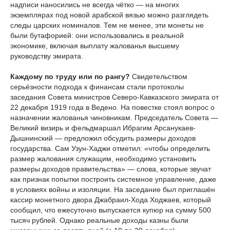
надписи наносились не всегда чётко — на многих
экземплярах под новой арабской вязью можно разглядеть
следы царских номиналов. Тем не менее, эти монеты не
были бутафорией: они использовались в реальной
экономике, включая выплату жалованья высшему
руководству эмирата.
Каждому по труду или по рангу?
Свидетельством
серьёзности подхода к финансам стали протоколы
заседания Совета министров Северо-Кавказского эмирата от
22 декабря 1919 года в Ведено. На повестке стоял вопрос о
назначении жалованья чиновникам. Председатель Совета —
Великий визирь и фельдмаршал Ибрагим Арсанукаев-
Дышнинский — предложил обсудить размеры доходов
государства. Сам Узун-Хаджи отметил: «чтобы определить
размер жалования служащим, необходимо установить
размеры доходов правительства» — слова, которые звучат
как признак попытки построить системное управление, даже
в условиях войны и изоляции. На заседание был приглашён
кассир монетного двора Джабраил-Хода Ходжаев, который
сообщил, что ежесуточно выпускается купюр на сумму 500
тысяч рублей. Однако реальные доходы казны были