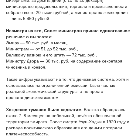
мизерными: за десять дней (с 10 по 20 декабря)
министерство продовольствия, торговли и промышленности
собрало всего 20 тысяч рублей, а министерство земледелия
— лишь 5 450 рублей.
Несмотря на это, Совет министров принял единогласное
решение о выплатах:
Эмиру — 50 тыс. руб. в месяц,
Министрам — от 51 до 52 тыс. руб.,
Великому визирю и его штату — 72 тыс. руб.,
Министру Двора — 30 тыс. руб. на содержание секретаря,
чиновника и конвоя.
Такие цифры указывают на то, что денежная система, хотя и
основывалась на ограниченной эмиссии, была частью
реальной экономической структуры, а не просто
пропагандистским жестом.
Хождение туманов было недолгим.
Валюта обращалась
около 7–8 месяцев на небольшой, нечётко обозначенной
территории эмирата. После смерти Узун-Хаджи в 1920 году и
распада политического образования его деньги потеряли
платежеспособность.