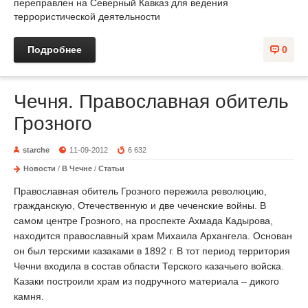
переправлен на Северный Кавказ для ведения
террористической деятельности
Подробнее
0
Чечня. Православная обитель
Грозного
starche
11-09-2012
6 632
Новости
/
В Чечне
/
Статьи
Православная обитель Грозного пережила революцию,
гражданскую, Отечественную и две чеченские войны.
В
самом центре Грозного, на проспекте Ахмада Кадырова,
находится православный храм Михаила Архангела.
О
снован
он был терскими казаками в 1892 г. В тот период территория
Чечни
входила в состав
области Терского казачьего войска.
Казаки построили храм
из подручного материала
– дикого
камня.