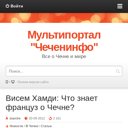
Войти
Мультипортал
"Чеченинфо"
Все о Чечне и мире
Полная версия сайта
Висем Хамди: Что знает
француз о Чечне?
starche
20-09-2012
2 161
Новости
/
В Чечне
/
Статьи