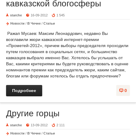
кавказской блогосферы
starche
16-09-2012
1 545
Новости
/
В Чечне
/
Статьи
Ражап Мусаев: Максим Леонардович, недавно Вы
возглавили жюри кавказской интернет-премии
«Прометей-2012», причем выборы председателя проходили
путем голосования в социальных сетях, и большинство
кавказцев выбрало именно Вас. Хотелось бы услышать от
Вас, какими критериями вы будете руководствовать в оценке
номинантов премии как председатель жюри, каким сайтам,
блогам или форумам хотелось бы отдать предпочтение?
Подробнее
0
Другие горцы
starche
13-09-2012
2 111
Новости
/
В Чечне
/
Статьи