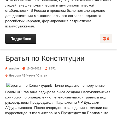
экономического благополучия, культурного взаимоотношения
людей, внешнеполитической и внутриполитической
стабильности. В России в прошлом было немало сделано
для достижения межнационального согласия, единства
российских народов, формирования патриотизма,
взаимоуважения.
Подробнее
0
Братья по Конституции
starche
18-09-2012
1 872
Новости
/
В Чечне
/
Статьи
В Чечне недавно по поручению
Главы ЧР Рамзана Кадырова была создана Республиканская
комиссия по определению чечено-ингушской границы под
руководством Председателя Парламента ЧР Дукувахи
Абдурахманова. После очередного заседания комиссии наш
корреспондент взял интервью у Председателя Парламента