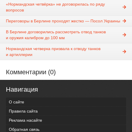
«Нормандская четвёрка» не договорилась по ряду
вопросов
Переговоры в Берлине проходят жестко — Посол Украины
В Берлине договорились рассмотреть отвод танков
и оружия калибром до 100 мм
Нормандская четверка призвала к отводу танков
и артиллерии
Комментарии (0)
Навигация
О сайте
Правила сайта
Реклама насайте
Обратная связь