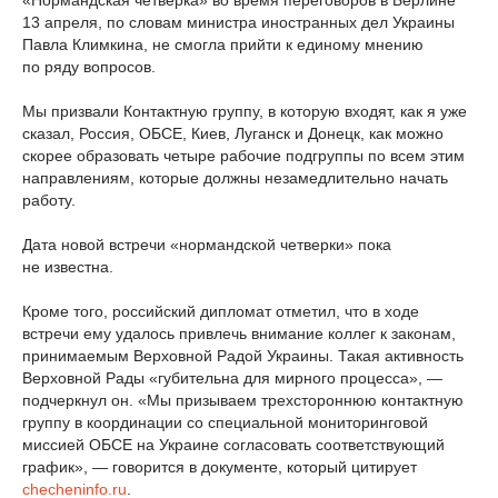
«Нормандская четверка» во время переговоров в Берлине
13 апреля, по словам министра иностранных дел Украины
Павла Климкина, не смогла прийти к единому мнению
по ряду вопросов.
Мы призвали Контактную группу, в которую входят, как я уже
сказал, Россия, ОБСЕ, Киев, Луганск и Донецк, как можно
скорее образовать четыре рабочие подгруппы по всем этим
направлениям, которые должны незамедлительно начать
работу.
Дата новой встречи «нормандской четверки» пока
не известна.
Кроме того, российский дипломат отметил, что в ходе
встречи ему удалось привлечь внимание коллег к законам,
принимаемым Верховной Радой Украины. Такая активность
Верховной Рады «губительна для мирного процесса», —
подчеркнул он. «Мы призываем трехстороннюю контактную
группу в координации со специальной мониторинговой
миссией ОБСЕ на Украине согласовать соответствующий
график», — говорится в документе, который цитирует
checheninfo.ru
.